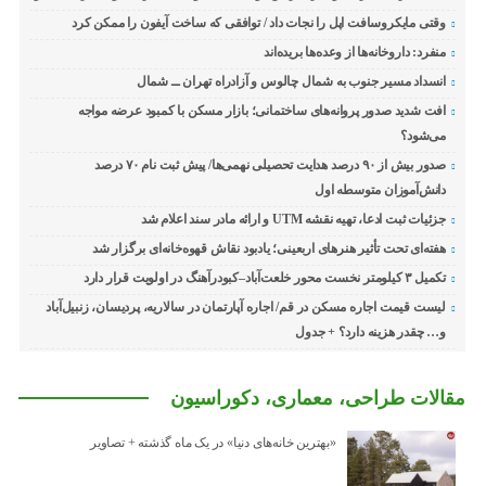
وقتی مایکروسافت اپل را نجات داد / توافقی که ساخت آیفون را ممکن کرد
منفرد: داروخانه‌ها از وعده‌ها بریده‌اند
انسداد مسیر جنوب به شمال چالوس و آزادراه تهران ــ شمال
افت شدید صدور پروانه‌های ساختمانی؛ بازار مسکن با کمبود عرضه مواجه
می‌شود؟
صدور بیش از ۹۰ درصد هدایت تحصیلی نهمی‌ها/ پیش ثبت نام ۷۰ درصد
دانش‌آموزان متوسطه اول
جزئیات ثبت ادعا، تهیه نقشه UTM و ارائه مادر سند اعلام شد
هفته‌ای تحت تأثیر هنرهای اربعینی؛ یادبود نقاش قهوه‌خانه‌ای برگزار شد
تکمیل ۳ کیلومتر نخست محور خلعت‌آباد–کبودرآهنگ در اولویت قرار دارد
لیست قیمت اجاره مسکن در قم/ اجاره آپارتمان در سالاریه، پردیسان، زنبیل‌آباد
و… چقدر هزینه دارد؟ + جدول
مقالات طراحی، معماری، دکوراسیون
«بهترین خانه‌های دنیا» در یک ماه گذشته + تصاویر