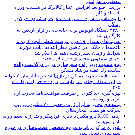
معطلی دانش‌آموز
بررسی ضوابط افزایش اعتبار کالابرگ در نشست وزرای
اقتصاد و کار
آلبوم «آسیمه سر» منتشر شد؛ دعوت به شنیدن حرکتِ
زندگی
۷۳۸۰ دستگاه اتوبوس برای جابه‌جایی زائران اربعین به‌
کارگیری شد
تعاونی‌های همدان ۱۹ هزار فرصت شغلی ایجاد کرده‌اند
باغچه‌های خانگی در کاهش خطر ابتلا به دیابت موثرند
شرایط و زمان تغییر رشته دهمی‌ها اعلام شد
اجرای سمفونی «خسوف» در تالار وحدت
پیام تسلیت وزیر راه و شهرسازی در پی درگذشت والده
نماینده ولی‌فقیه در بنیاد مسکن
لیست قیمت خرید مسکن در نازی‌آباد/ خرید آپارتمان ۲ خوابه
در این منطقه چقدر سرمایه نیاز دارد؟ + جدول مردادماه
۱۴۰۵
بهره گیری حداکثری از ظرفیت موافقت‌نامه تجارت آزاد
ایران و روسیه
پیامدهای تجاوز به ایران؛ زیان حدود ۲۰۰ میلیون یورویی
شرکت هواپیمایی مجارستان
ردمی K100 پرو مکس با باتری غول‌پیکر و شارژ بی‌سیم روانه
بازار می‌شود
شورای مرکزی باید به مرجع تخصصی تصمیم‌سازی در حوزه
شهرسازی تبدیل شود