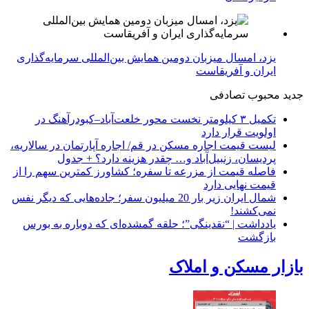
یزد، امسال میزبان دومین همایش بین‌المللی سرمایه‌گذاری
ایران و آفریقاست
جدید
محبوب
تصادفی
تکمیل ۳ کیلومتر نخست محور خلعت‌آباد–کبودرآهنگ در
اولویت قرار دارد
لیست قیمت اجاره مسکن در قم/ اجاره آپارتمان در سالاریه،
پردیسان، زنبیل‌آباد و… چقدر هزینه دارد؟ + جدول
فاصله قیمت از مزرعه تا سفره؛ کشاورز کمترین سهم را از
قیمت نهایی دارد
شمال ایران زیر بار 20 میلیون سفر؛ جاده‌هایی که دیگر نفس
نمی‌کشند!
یادداشت | “نقدینگی”؛ حلقه گمشده‌ای که دوباره به بورس
بازگشت
بازار مسکن و املاک