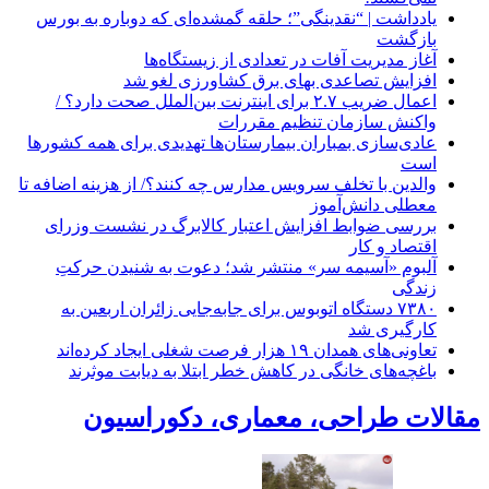
یادداشت | “نقدینگی”؛ حلقه گمشده‌ای که دوباره به بورس
بازگشت
آغاز مدیریت آفات در تعدادی از زیستگاه‌ها
افزایش تصاعدی بهای برق کشاورزی لغو شد
اعمال ضریب ۲.۷ برای اینترنت بین‌الملل صحت دارد؟ /
واکنش سازمان تنظیم مقررات
عادی‌سازی بمباران بیمارستان‌ها تهدیدی برای همه کشورها
است
والدین با تخلف سرویس مدارس چه کنند؟/ از هزینه اضافه تا
معطلی دانش‌آموز
بررسی ضوابط افزایش اعتبار کالابرگ در نشست وزرای
اقتصاد و کار
آلبوم «آسیمه سر» منتشر شد؛ دعوت به شنیدن حرکتِ
زندگی
۷۳۸۰ دستگاه اتوبوس برای جابه‌جایی زائران اربعین به‌
کارگیری شد
تعاونی‌های همدان ۱۹ هزار فرصت شغلی ایجاد کرده‌اند
باغچه‌های خانگی در کاهش خطر ابتلا به دیابت موثرند
مقالات طراحی، معماری، دکوراسیون