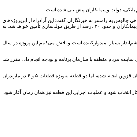
انکی، دولت و پیمانکاران پیش‌بینی شده است.
هی چالوس به رامسر به خبرنگاران گفت: این آزادراه از ابرپروژه‌های
کشور به حساب می‌آید. اکنون بانک‌ها برای تشکیل یک کنسرسیوم اعلام آمادگی کرده‌اند؛ به‌طوری که ۴۰ درصد سهم دولت، ۲۰ درصد سهم پیمانکاران و حدود ۲۰ درصد از طریق مولدسازی تأمین خواهد شد. به
م‌انداز بسیار امیدوارکننده است و تلاش می‌کنیم این پروژه در سال
ماینده مردم منطقه با سازمان برنامه و بودجه انجام داد، مقرر شد
وی همچنین پروژه تنکابن–قزوین–الموت را از دیگر طرح‌های دارای اهمیت و ملی توصیف کرد و گفت: اکنون بخش زیادی از عملیات در استان قزوین انجام شده، اما دو قطعه به‌ویژه قطعات ۵ و ۶ در مازندران
: امروز تصمیم گرفتیم قطعه ۶ به طول حدود ۱۷ کیلومتر به پیمان‌سپاری برسد. برنامه‌ریزی شده که تا بهمن‌ماه ۱۴۰۴ پیمانکار انتخاب شود و عملیات اجرایی این قطعه نیز همان زمان آغاز شود.