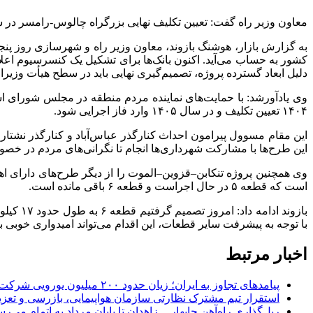
معاون وزیر راه گفت: تعیین تکلیف نهایی بزرگراه چالوس-رامسر در س
به گزارش بازار، هوشنگ بازوند، معاون وزیر راه و شهرسازی روز پنجشن
دلیل ابعاد گسترده پروژه، تصمیم‌گیری نهایی باید در سطح هیأت وزیرا
وی یادآورشد: با حمایت‌های نماینده مردم منطقه در مجلس شورای اسلا
۱۴۰۴ تعیین تکلیف و در سال ۱۴۰۵ وارد فاز اجرایی شود.
این مقام مسوول پیرامون احداث کنارگذر عباس‌آباد و کنارگذر نشتار
این طرح‌ها با مشارکت شهرداری‌ها انجام تا نگرانی‌های مردم در 
است که قطعه ۵ در حال اجراست و قطعه ۶ باقی مانده است.
با توجه به پیشرفت سایر قطعات، این اقدام می‌تواند امیدواری خوبی ب
اخبار مرتبط
پیامدهای تجاوز به ایران؛ زیان حدود ۲۰۰ میلیون یورویی شرکت هواپیمایی مجارستان
استقرار تیم مشترک نظارتی سازمان هواپیمایی، بازرسی و تعزی
ریل‌گذاری راه‌آهن چابهار ــ زاهدان تا پایان مرداد به اتمام می‌ر