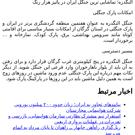
النگدره؛ تماشایی ترین جنگل ایران در پائیز هزار رنگ
امکانات پارک جنگلی
جنگل النگدره به عنوان هفتمین منطقه گردشگری برتر در ایران و
پارک جنگلی در استان گرگان از امکانات بسیار مناسبی برای اقامتی
کوتاه مانند سرویس بهداشتی، برق، پارک کودک، نمازخانه و …
برخوردار است.
مسیر دسترسی
جنگل النگدره در پنج کیلومتری غرب گرگان قرار دارد و برای رفتن
به آن باید از بلوار ناهارخوران وارد فرعی این جنگل شوید. از دیگر
نکات مهم درباره این پارک جنگلی عدم ورود ماشین در روزهای زوج
است به همین دلیل ماشین باید در این روزها در پارکینگ پارک شود.
اخبار مرتبط
پیامدهای تجاوز به ایران؛ زیان حدود ۲۰۰ میلیون یورویی
شرکت هواپیمایی مجارستان
استقرار تیم مشترک نظارتی سازمان هواپیمایی، بازرسی و
تعزیرات در عملیات پروازی اربعین
ریل‌گذاری راه‌آهن چابهار ــ زاهدان تا پایان مرداد به اتمام
می‌رسد