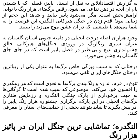
به گزارش اقتصادآنلاین به نقل از ایسنا، پاییز، فصلی که با شنیدن
نام آن آنچه در ذهن تداعی می‌شود، رقص برگ‌های هزار رنگ با نوایی
آرامش‌بخش است. مگر می‌شود پاییز بیایید و شاهد این حجم از
زیبایی نبود؛ قدم زدن در جنگل هیرکانی النگدره این فرصت را به
شما می‌دهد تا طبیعتی که در آن عشق موج می‌زند را ببینید.
وجود هزاران اصله درخت انجیلی در دامنه جنوبی استان گلستان به
عنوان سپری رنگارنگ در ورودی جنگل‌های هیرکانی خالق
چشم‌اندازی بدیع و بی‌نظیر در فصل پاییز است که در جای جای
گلستان به چشم می‌خورد.
درختانی که به سبب ویژگی خاص برگ‌ها به عنوان یکی از زیباترین
درختان جنگل‌های ایران تلقی می‌شود.
تنوع در فرم، اندازه و رنگ‌بندی برگ‌ها به نحوی است که هر رهگذری
را افسون خود می‌کند، موضوعی که سبب شده است تا گرگانی‌ها
به جهت برخوداری از پارک جنگلی النگدره و رزمایش طنازی
برگ‌های انجیلی در این پارک، برگزاری جشنواره هزار رنگ پاییز را
در پیش بگیرند تا شاید بتوانند بخشی از جذابیت‌های استان را معرفی
کنند.
النگدره؛ تماشایی ترین جنگل ایران در پائیز
هزار رنگ