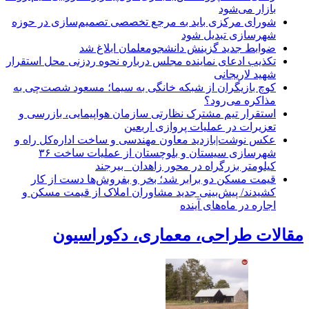
بازار می‌شود
شورای مرکزی باید به مرجع تخصصی تصمیم‌سازی در حوزه
شهرسازی تبدیل شود
ضوابط جدید گزینش دانشجومعلمان ابلاغ شد
تکذیب ادعای نماینده مجلس درباره نحوه ردزنی محل استقرار
شهید لاریجانی
کوچ بازیگران از شبکه خانگی به سیما؛ مسعود شصت‌چی به
مذاکره می‌رود؟
استقرار تیم مشترک نظارتی سازمان هواپیمایی، بازرسی و
تعزیرات در عملیات پروازی اربعین
عکس نوشت|بازدید معاون مهندسی و ساخت اداره‌کل راه و
شهرسازی سیستان و بلوچستان از عملیات ساخت ۳۶
کیلومتر بزرگراه در محور زاهدان_ بیرجند
قیمت مسکن دو برابر شد؛ بخر و بفروش‌ها دست از کار
کشیدند/ پیش‌بینی جدید مشاوران املاک از قیمت مسکن و
اجاره‌ در ماه‌های آینده
مقالات طراحی، معماری، دکوراسیون