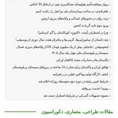
پرواز موفقیت‌آمیز هواپیمای مسافربری چین در ارتفاع بالا /عکس
ظفرقندی: در ساخت بیمارستان باید دو اصل را رعایت کنیم
تردد روان در محورهای شمالی و پایانه‌های مرزی اربعین
ورود موج تازه گرما به کشور
چرا در اضطرابِ آینده، «اکنونِ» کودکانمان را گم کرده‌ایم؟
چند داستان از سامورایی‌ها، گرمی‌ها و ماجرای هفت سال دوری از موسیقی!
اینفوموشن | جابجایی بیش از یک میلیون تومان کالا از پایانه‌های مرزی شمال
سیستان و بلوچستان طی چهار ماه سال ۱۴۰۵
پاکستان هاب صادرات مجدد کالاهای ایرانی
توافق ایران و پاکستان برای تجارت 24 ساعته در مرزهای سیستان و بلوچستان
کشف کارگاه تولید بوتاکس تقلبی در زعفرانیه
شرایط تغییر رشته در دوره دوم متوسطه روزانه اعلام شد
ببینید ا خدمت بی‌وقفه
مصوبه تسهیلات گمرکی در شرایط اضطرار تمدید شد
مقالات طراحی، معماری، دکوراسیون