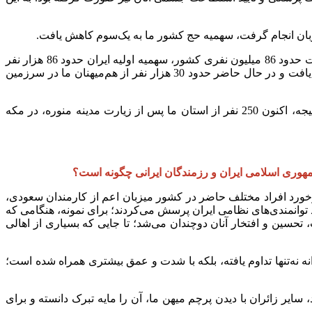
زبان انجام گرفت، سهمیه حج کشور ما به یک‌سوم کاهش یافت.
همان‌گونه که در جریان هستید، سهمیه حج هر کشور سالانه معادل یک‌هزارم جمعیت آن کشور است. بر این اساس، با در نظر گرفتن جمعیت حدود 86 میلیون نفری کشور، سهمیه اولیه ایران حدود 86 هزار نفر
بود که با تلاش‌های انجام‌شده به حدود 90 هزار نفر نیز افزایش یافته بود. با این حال، به دلیل شرایط پیش‌آمده، این سهمیه به یک‌سوم تقلیل یافت و در حال حاضر حدود 30 هزار نفر از هم‌میهنان ما در سرزمین
تمامی این عزیزان از ابتدا مدینه‌قبل بوده‌اند و از استان ما نیز، پنج کاروانی که پیش‌تر به آن‌ها اشاره شد، به دو کاروان کاهش یافت. در نتیجه، اکنون 250 نفر از استان ما پس از زیارت مدینه منوره، در مکه
جمهوری اسلامی ایران و رزمندگان ایرانی چگونه است؟
اشاره کنم. در حج سال گذشته، برخورد افراد مختلف حاضر در کشور میزبان اعم از کارمندان سعودی،
رد توانمندی‌های نظامی ایران پرسش می‌کردند؛ برای نمونه، هنگامی که
حسین و افتخار آنان دوچندان می‌شد؛ تا جایی که بسیاری از اهالی
ه نه‌تنها تداوم یافته، بلکه با شدت و عمق بیشتری همراه شده است؛
یر زائران با دیدن پرچم میهن ما، آن را مایه تبرک دانسته و برای