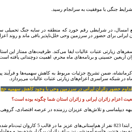
 شرایط جنگی با موفقیت به سرانجام رسید.
 امسال، در شرایطی رقم خورد که منطقه در سایه‌ جنگ تحمیلی سوم 
یرانی برای حضور در سرزمین وحی خلل‌ناپذیر باقی ماند و روند اعزام‌
رهای زیارتی عتبات عالیات ایفا می‌کند. ظرفیت‌های ممتاز این استان،
ران اربعین حسینی و برنامه‌های ماه محرم، اهمیت دوچندانی یافته است.
مانشاه، ضمن تشریح جزئیات مربوط به کاهش سهمیه‌ها و فرآیند پیچید
اه در شبکه سراسری اعزام‌های زیارتی عتبات عالیات می‌پردازد.
تداوم حضور زائران ایرانی در سرزمین وحی با وجود کاهش سهمیه حج
عیت اعزام زائران ایرانی و زائران استان شما چگونه بوده است؟
ه جبهه دیپلماسی و تلاش‌های عزیزان رزمنده در عرصه اقتصادی، گروهی
همان‌طور که مستحضرید، امسال با توجه به شرای
 بود، چندین جلسه آموزشی نیز برای زائران برگزار شده بود و معاینا