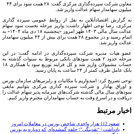
معاون شرکت سپرده‌گذاری مرکزی گفت: ۲۸ همت سود برای ۴۴
میلیون سهامدار سهام عدالت واریز شد.
به گزارش اقتصادآنلاین به نقل از روابط عمومی سپرده گذاری
مرکزی، رضا نوحی اظهار داشت: واریز مرحله نخست سود سهام
عدالت سال مالی ۱۴۰۳ ظهر امروز «پنجشنبه ۱۸ دی ماه ۱۴۰۴» به
اتمام رسید و در مجموع ۲۸ همت برای بیش از ۴۴ میلیون سهامدار
عدالت واریز شد.
عضو هیات مدیره شرکت سپرده‌گذاری در ادامه گفت: در این
مرحله حدود ۲ همت سود‌های بانکی مربوط به سنوات گذشته به
حساب مشمولان واریز شد و کل فرایند توزیع سود با همکاری ۱۸
بانک عامل ظرف کمتر از ۲۴ ساعت به پایان رسید.
نوحی تصریح کرد: امیدواریم با مکاتبات و رایزنی‌های سازمان بورس
و اوراق بهادار و شرکت سپرده گذاری مرکزی بتوانیم مابقی
سود‌های سال مالی گذشته شرکت‌های سرمایه پذیر سهام عدالت را
دریافت و در اسرع وقت به حساب سهامداران محترم واریز کنیم.
اخبار مرتبط
صعود 112 هزار واحدی شاخص بورس در معاملات امروز
یادداشت | “نقدینگی”؛ حلقه گمشده‌ای که دوباره به بورس