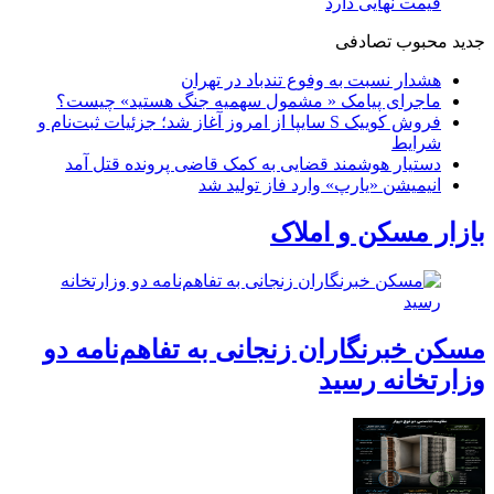
قیمت نهایی دارد
جدید
محبوب
تصادفی
هشدار نسبت به وفوع تندباد در تهران
ماجرای پیامک « مشمول سهمیه جنگ هستید» چیست؟
فروش کوییک S سایپا از امروز آغاز شد؛ جزئیات ثبت‌نام و
شرایط
دستیار هوشمند قضایی به کمک قاضی پرونده قتل آمد
انیمیشن «یارپ» وارد فاز تولید شد
بازار مسکن و املاک
مسکن خبرنگاران زنجانی به تفاهم‌نامه دو
وزارتخانه رسید