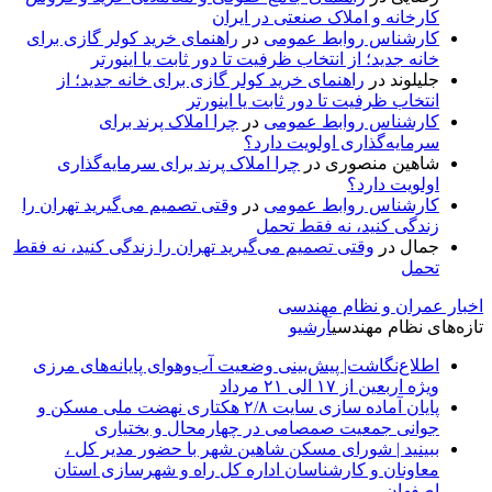
کارخانه و املاک صنعتی در ایران
کارشناس روابط عمومی
در
راهنمای خرید کولر گازی برای
خانه جدید؛ از انتخاب ظرفیت تا دور ثابت یا اینورتر
جلیلوند
در
راهنمای خرید کولر گازی برای خانه جدید؛ از
انتخاب ظرفیت تا دور ثابت یا اینورتر
کارشناس روابط عمومی
در
چرا املاک پرند برای
سرمایه‌گذاری اولویت دارد؟
شاهین منصوری
در
چرا املاک پرند برای سرمایه‌گذاری
اولویت دارد؟
کارشناس روابط عمومی
در
وقتی تصمیم می‌گیرید تهران را
زندگی کنید، نه فقط تحمل
جمال
در
وقتی تصمیم می‌گیرید تهران را زندگی کنید، نه فقط
تحمل
اخبار عمران و نظام مهندسی
تازه‌های نظام مهندسی
آرشیو
اطلاع‌نگاشت| پیش‌بینی وضعیت آب‌وهوای پایانه‌های مرزی
ویژه اربعین از ۱۷ الی ۲۱ مرداد
پایان آماده‌ سازی سایت ۲/۸ هکتاری نهضت ملی مسکن و
جوانی جمعیت صمصامی در چهارمحال و بختیاری
ببینید | شورای مسکن شاهین شهر با حضور مدیر کل ،
معاونان و کارشناسان اداره کل راه و شهرسازی استان
اصفهان