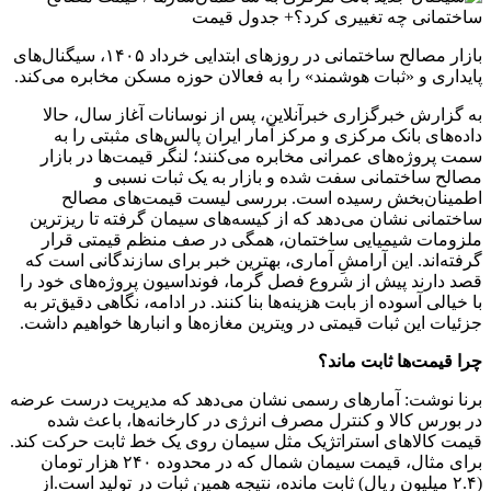
بازار مصالح ساختمانی در روزهای ابتدایی خرداد ۱۴۰۵، سیگنال‌های
پایداری و «ثبات هوشمند» را به فعالان حوزه مسکن مخابره می‌کند.
به گزارش خبرگزاری خبرآنلاین، پس از نوسانات آغاز سال، حالا
داده‌های بانک مرکزی و مرکز آمار ایران پالس‌های مثبتی را به
سمت پروژه‌های عمرانی مخابره می‌کنند؛ لنگر قیمت‌ها در بازار
مصالح ساختمانی سفت شده و بازار به یک ثبات نسبی و
اطمینان‌بخش رسیده است. بررسی لیست قیمت‌های مصالح
ساختمانی نشان می‌دهد که از کیسه‌های سیمان گرفته تا ریزترین
ملزومات شیمیایی ساختمان، همگی در صف منظم قیمتی قرار
گرفته‌اند. این آرامشِ آماری، بهترین خبر برای سازندگانی است که
قصد دارند پیش از شروع فصل گرما، فونداسیون پروژه‌های خود را
با خیالی آسوده از بابت هزینه‌ها بنا کنند. در ادامه، نگاهی دقیق‌تر به
جزئیات این ثبات قیمتی در ویترین مغازه‌ها و انبارها خواهیم داشت.
چرا قیمت‌ها ثابت ماند؟
برنا نوشت: آمارهای رسمی نشان می‌دهد که مدیریت درست عرضه
در بورس کالا و کنترل مصرف انرژی در کارخانه‌ها، باعث شده
قیمت کالاهای استراتژیک مثل سیمان روی یک خط ثابت حرکت کند.
برای مثال، قیمت سیمان شمال که در محدوده ۲۴۰ هزار تومان
(۲.۴ میلیون ریال) ثابت مانده، نتیجه همین ثبات در تولید است.از