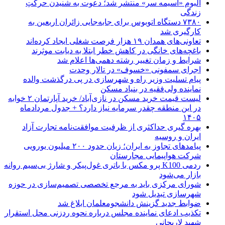
آلبوم «آسیمه سر» منتشر شد؛ دعوت به شنیدن حرکتِ
زندگی
۷۳۸۰ دستگاه اتوبوس برای جابه‌جایی زائران اربعین به‌
کارگیری شد
تعاونی‌های همدان ۱۹ هزار فرصت شغلی ایجاد کرده‌اند
باغچه‌های خانگی در کاهش خطر ابتلا به دیابت موثرند
شرایط و زمان تغییر رشته دهمی‌ها اعلام شد
اجرای سمفونی «خسوف» در تالار وحدت
پیام تسلیت وزیر راه و شهرسازی در پی درگذشت والده
نماینده ولی‌فقیه در بنیاد مسکن
لیست قیمت خرید مسکن در نازی‌آباد/ خرید آپارتمان ۲ خوابه
در این منطقه چقدر سرمایه نیاز دارد؟ + جدول مردادماه
۱۴۰۵
بهره گیری حداکثری از ظرفیت موافقت‌نامه تجارت آزاد
ایران و روسیه
پیامدهای تجاوز به ایران؛ زیان حدود ۲۰۰ میلیون یورویی
شرکت هواپیمایی مجارستان
ردمی K100 پرو مکس با باتری غول‌پیکر و شارژ بی‌سیم روانه
بازار می‌شود
شورای مرکزی باید به مرجع تخصصی تصمیم‌سازی در حوزه
شهرسازی تبدیل شود
ضوابط جدید گزینش دانشجومعلمان ابلاغ شد
تکذیب ادعای نماینده مجلس درباره نحوه ردزنی محل استقرار
شهید لاریجانی