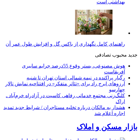
بهداشتی است
راهنمای کامل نگهداری از باکس گل و افزایش طول عمر آن
جدید
محبوب
تصادفی
هوش مصنوعی، بستر وقوع 55درصد جرایم سایبری
آفریقاست
رگبار پراکنده در نیمه شمالی استان تهران تا شنبه
آرزوهای ایرج راد برای «تئاتر متفکر» در افتتاحیه نمایش تالار
چهارسو
کلنگ‌زنی مجتمع خدماتی رفاهی کاسیت در آزادراه خرم‌آباد ـ
اراک
هشدار به مالکان درباره تخلیه مستاجران / شرایط جدید تمدید
اجاره اعلام شد
بازار مسکن و املاک