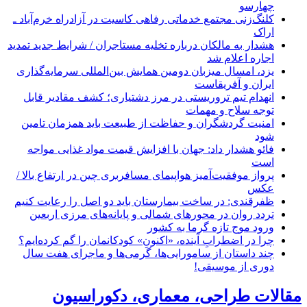
چهارسو
کلنگ‌زنی مجتمع خدماتی رفاهی کاسیت در آزادراه خرم‌آباد ـ
اراک
هشدار به مالکان درباره تخلیه مستاجران / شرایط جدید تمدید
اجاره اعلام شد
یزد، امسال میزبان دومین همایش بین‌المللی سرمایه‌گذاری
ایران و آفریقاست
انهدام تیم تروریستی در مرز دشتیاری؛ کشف مقادیر قابل
توجه سلاح و مهمات
امنیت گردشگران و حفاظت از طبیعت باید همزمان تامین
شود
فائو هشدار داد: جهان با افزایش قیمت مواد غذایی مواجه
است
پرواز موفقیت‌آمیز هواپیمای مسافربری چین در ارتفاع بالا /
عکس
ظفرقندی: در ساخت بیمارستان باید دو اصل را رعایت کنیم
تردد روان در محورهای شمالی و پایانه‌های مرزی اربعین
ورود موج تازه گرما به کشور
چرا در اضطرابِ آینده، «اکنونِ» کودکانمان را گم کرده‌ایم؟
چند داستان از سامورایی‌ها، گرمی‌ها و ماجرای هفت سال
دوری از موسیقی!
مقالات طراحی، معماری، دکوراسیون