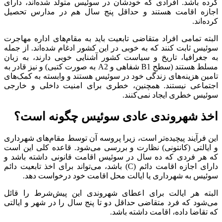
کرده باشد. افرادی که خودشان در سوئیس متولد شده‌اند، دارای
اجازه اقامت هستند و حداقل پنج سال هم در مدارس تحصیل
کرده‌اند.
البته تمامی افراد متقاضی تابعیت باید به مقام‌های اداره مهاجرت
سوئیس ثابت کنند که به خوبی در این کشور ادغام شده‌اند. از جمله
به جغرافیا، تاریخ و سیاست کشور آشنایی خوبی دارند، به زبان
مسلط هستند (سطح B1 شفاهی و A2 به صورت کتبی) و نیز قادر به
تامین هزینه‌های زندگی خود در سوئیس هستند و وابسته به کمک‌های
اجتماعی نیستند. همچنین، خطری برای امنیت داخلی و خارجی
سوئیس خطری ایجاد نمی‌کنند.
اخذ شهروندی عادی سوئیس چگونه است؟
این فرآیند پیچیده‌تر است، زیرا پروسه آن توسط مقام‌های شهرداری
و ایالتی (کانتونی) نظارت و بررسی می‌شود. قاعده کلی این است
که هر فردی که ده سال در سوئیس اقامت قانونی داشته باشد و
دارای اجازه اقامت دائم (C) باشد، می‌تواند برای اخذ تابعیت دائم
سوئیس به شهرداری یا ایالت محل اقامت خود درخواست دهد.
البته هر ایالت برای اعطای شهروندی این پیش‌شرط را قائل
می‌شود که فرد متقاضی حداقل دو تا پنج سال را در شهر و ایالتی
که تقاضا داده، اقامت داشته باشد.