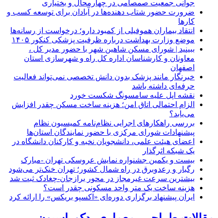
جوانی جمعیت صمصامی در چهارمحال و بختیاری
ضرورت حضور شتاب ‌دهنده‌ها در آبادان برای توسعه کسب‌ و
کارها
انتقاد بیماران هموفیلی از کمبود دارو؛ درخواست از رسانه‌ها
موضع وزارت بهداشت درباره ظرفیت پزشکی کنکور ۱۴۰۵
ببینید | شورای مسکن شاهین شهر با حضور مدیر کل ،
معاونان و کارشناسان اداره کل راه و شهرسازی استان
اصفهان
خبرنگار مانند پزشک بدون دانش تخصصی نمی‌تواند فعالیت
حرفه‌ای داشته باشد
نقشه اپل علیه سامسونگ شکست خورد
الزام احتمالی اتاق امن؛ هزینه ساخت مسکن چقدر افزایش
می‌یابد؟
بررسی راهکارهای اجرایی نظام‌نامه کمیسیون نظام
پیشنهادات شورای مرکزی با حضور نمایندگان استان‌ها
اعضای هیئت علمی، دانشجویان نخبه و کارکنان دانشگاه در
یک شبکه‌ اثرگذار
بیست و یکمین جشنواره نمایش عروسکی تهران -مبارک
رگبار و رعدوبرق در راه شمال کشور؛ تهران خنک‌تر می‌شود
بیشترین سرعت غیرمجاز در محور برازجان-چغادک ثبت شد
هزینه ساخت یک متر واحد مسکونی چقدر است؟
ایران پیشنهاد برگزاری دوره‌ای «اکسپو بریکس» را ارائه کرد