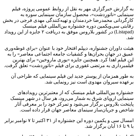
به گزارش خبرگزاری مهر به نقل از روابط عمومی پروژه، فیلم
سینمایی «ناتورِدشت»، محصول سازمان سینمایی سوره به
کارگردانی محمدرضا خردمندان و تهیه‌کنندگی مهدی فرجی در بخش
رقابتی سی‌ویکمین دوره جشنواره بین‌المللی فیلم مینسک
(Listapad) در کشور بلاروس موفق به دریافت ۲ جایزه از این رویداد
شد.
هیئت داوران جشنواره، دیپلم افتخار خود با عنوان «برای غوطه‌وری
عمیق در جهان بحران‌ها و کشفیات جامعه اجتماعی معاصر» را به
این فیلم اهدا کرد. همچنین جایزه «یوری ماروخین» برای بهترین
فیلمبرداری به مرتضی غفوری برای فیلم «ناتورِدشت» تعلق گرفت.
به طور همزمان از پوستر جدید این فیلم سینمایی که طراحی آن
برعهده سیروان مهدوی است نیز رونمایی شد.
جشنواره بین‌المللی فیلم مینسک که از معتبرترین رویدادهای
سینمایی اروپای شرق به شمار می‌رود، هر سال در شهر مینسک
پایتخت بلاروس برگزار می‌شود و تمرکز خود را بر معرفی آثار
شاخص و جریان‌ساز سینمای معاصر جهان قرار داده است.
امسال سی و یکمین دوره این جشنواره از ۳۱ اکتبر تا ۷ نوامبر برابر
با ۹ تا ۱۶ آبان برگزار شد.