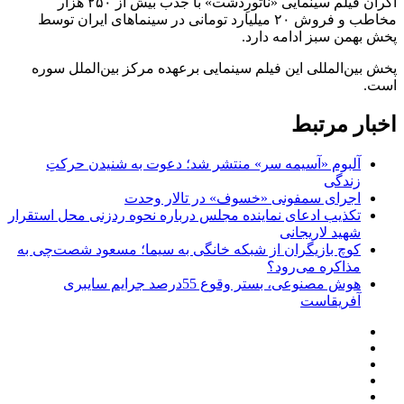
اکران فیلم سینمایی «ناتورِدشت» با جذب بیش از ۲۵۰ هزار
مخاطب و فروش ۲۰ میلیارد تومانی در سینماهای ایران توسط
پخش بهمن سبز ادامه دارد.
پخش بین‌المللی این فیلم سینمایی برعهده مرکز بین‌الملل سوره
است.
اخبار مرتبط
آلبوم «آسیمه سر» منتشر شد؛ دعوت به شنیدن حرکتِ
زندگی
اجرای سمفونی «خسوف» در تالار وحدت
تکذیب ادعای نماینده مجلس درباره نحوه ردزنی محل استقرار
شهید لاریجانی
کوچ بازیگران از شبکه خانگی به سیما؛ مسعود شصت‌چی به
مذاکره می‌رود؟
هوش مصنوعی، بستر وقوع 55درصد جرایم سایبری
آفریقاست