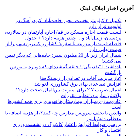
آخرین اخبار املاک لینک
تکمیل ۳ کیلومتر نخست محور خلعت‌آباد–کبودرآهنگ در
اولویت قرار دارد
لیست قیمت اجاره مسکن در قم/ اجاره آپارتمان در سالاریه،
پردیسان، زنبیل‌آباد و… چقدر هزینه دارد؟ + جدول
فاصله قیمت از مزرعه تا سفره؛ کشاورز کمترین سهم را از
قیمت نهایی دارد
شمال ایران زیر بار 20 میلیون سفر؛ جاده‌هایی که دیگر نفس
نمی‌کشند!
یادداشت | “نقدینگی”؛ حلقه گمشده‌ای که دوباره به بورس
بازگشت
آغاز مدیریت آفات در تعدادی از زیستگاه‌ها
افزایش تصاعدی بهای برق کشاورزی لغو شد
اعمال ضریب ۲.۷ برای اینترنت بین‌الملل صحت دارد؟ /
واکنش سازمان تنظیم مقررات
عادی‌سازی بمباران بیمارستان‌ها تهدیدی برای همه کشورها
است
والدین با تخلف سرویس مدارس چه کنند؟/ از هزینه اضافه تا
معطلی دانش‌آموز
بررسی ضوابط افزایش اعتبار کالابرگ در نشست وزرای
اقتصاد و کار
آلبوم «آسیمه سر» منتشر شد؛ دعوت به شنیدن حرکتِ