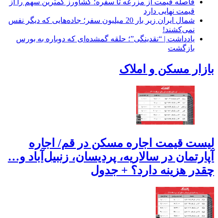
فاصله قیمت از مزرعه تا سفره؛ کشاورز کمترین سهم را از
قیمت نهایی دارد
شمال ایران زیر بار 20 میلیون سفر؛ جاده‌هایی که دیگر نفس
نمی‌کشند!
یادداشت | “نقدینگی”؛ حلقه گمشده‌ای که دوباره به بورس
بازگشت
بازار مسکن و املاک
لیست قیمت اجاره مسکن در قم/ اجاره
آپارتمان در سالاریه، پردیسان، زنبیل‌آباد و…
چقدر هزینه دارد؟ + جدول