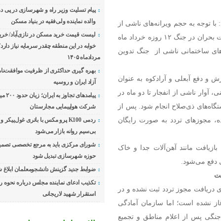
پیام تسلیت وزیر راه و شهرسازی در پی 
والده نماینده ولی‌فقیه در بنیاد مسکن
با توجه به حجم ویرانه‌های ناشی از
جنگ، این سازمان بر اساس پروتکل‌های ابلاغی و تجربه مدیریت بحران در جنگ ۱۲ روزه خرداد ماه
خوابه در این منطقه چقدر سرمایه نیاز دارد
‌های ساختمانی ناشی از جنگ تدوین
مردادماه ۱۴۰۵
بهره گیری حداکثری از ظرفیت موافقت‌نا
ش و دفع آبعلی و آرادکوه به عنوان
آزاد ایران و روسیه
آوار ناشی از انفجار تا دو ماه در
پیامدهای ت
گاه‌های ذی‌صلاح انجام شود. پس از
شرکت هواپیمایی مجارستان
ه، مجوزهای تردد به صورت رایگان
ردمی K100 پرو مکس با باتری غول‌پیکر 
بی‌سیم روانه بازار می‌شود
شورای مرکزی باید به مرجع تخصصی تصمی
بازیافت مانند آهن‌آلات جدا و خاک
حوزه شهرسازی تبدیل شود
 دفع می‌شود.
ضوابط جدید گزینش دانشجومعلمان ابلاغ 
ست
تکذیب ادعای نماینده مجلس درباره نحوه 
دریافت مجوز تردد ثبت نشده و در
استقرار شهید لاریجانی
آغاز نشده است؛ اما سازمان آمادگی
ی جنگی پس از اعلام مناطق و تجمیع