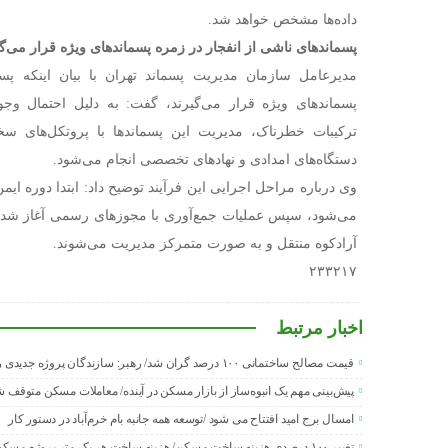
داده‌ها مشخص خواهد شد.
پسماندهای ناشی از انفجار در زمره پسماندهای ویژه قرار می‌گی
مدیرعامل سازمان مدیریت پسماند تهران با بیان اینکه پس
پسماندهای ویژه قرار می‌گیرند، گفت: به دلیل احتمال وج
ترکیبات خطرناک، مدیریت این پسماندها با پروتکل‌های سخ
دستگاه‌های امدادی و نهادهای تخصصی انجام می‌شود.
وی درباره مراحل اجرایی این فرآیند توضیح داد: ابتدا دوره ایمن
می‌شود، سپس عملیات جمع‌آوری با مجوزهای رسمی آغاز شده و ن
آرادکوه منتقل و به‌ صورت متمرکز مدیریت می‌شوند.
۲۳۳۲۱۷
اخبار مرتبط
قیمت مصالح ساختمانی ۱۰۰ درصد گران شد/ رهبر: سازندگان پروژه جدیدی را شروع نمی‌کنند
پیش‌بینی مهم یک انبوه‌ساز از بازار مسکن در آینده/ معاملات مسکن متوقف 
امسال برج امید افتتاح می شود /توسعه همه جانبه بام خرم‌آباد در دستور کار
تغییر ۱۰۰ درصدی هزینه ساخت مسکن/ هزینه ساخت هر یک متر پروژه مسکونی اعلام شد