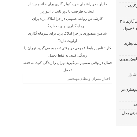
جلیلوند
در
راهنمای خرید کولر گازی برای خانه جدید؛ از
درگذشت
انتخاب ظرفیت تا دور ثابت یا اینورتر
کارشناس روابط عمومی
در
چرا املاک پرند برای
لیست قیمت خرید مسکن در نازی‌آباد/ خرید آپارتمان ۲
سرمایه‌گذاری اولویت دارد؟
؟ + جدول
شاهین منصوری
در
چرا املاک پرند برای سرمایه‌گذاری
اولویت دارد؟
مه تجارت
کارشناس روابط عمومی
در
وقتی تصمیم می‌گیرید تهران را
زندگی کنید، نه فقط تحمل
جاوز به ایران؛ زیان حدود ۲۰۰ میلیون یورویی
جمال
در
وقتی تصمیم می‌گیرید تهران را زندگی کنید، نه فقط
تحمل
و شارژ
اخبار عمران و نظام مهندسی
م‌سازی در
شد
ردزنی محل