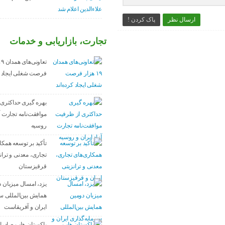
ارسال نظر
پاک کردن !
تجارت، بازاریابی و خدمات
فرصت شغلی ایجاد کر
بهره گیری حداکثری
موافقت‌نامه تجارت آز
روسیه
تأکید بر توسعه همکا
تجاری، معدنی و ترانز
قرقیزستان
یزد، امسال میزبان 
همایش بین‌المللی س
ایران و آفریقاست
پاکستان هاب صادرا