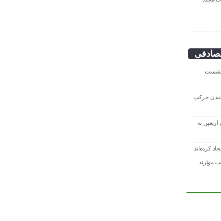
صادفی
 نشست
نیدن حرکتِ
اربعین به‌
بت موثرند