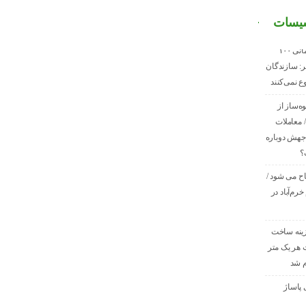
اسیسات
قیمت مصالح ساختمانی ۱۰۰
: سازندگان
ع نمی‌کنند
ه‌ساز از
/ معاملات
هش دوباره
؟
اح می شود /
خرم‌آباد در
دی هزینه ساخت
هر یک متر
م شد
 پاساژ