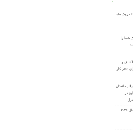
ا» در یک ماه
ک شما را
ند
 کناف و
برای دفتر کار
 از خانه‌تان
باه رایج در
نزل
لوسترهای ترند در سال ۲۰۲۶