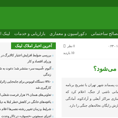
صالح ساختمانی
دکوراسیون و معماری
بازاریابی و خدمات
لینک ا
آخرین اخبار املاک لینک
0 نظر
10 بازدید
بررسی ضوابط افزایش اعتبار کالابرگ د
وزرای اقتصاد و کار
 می‌شود؟
آلبوم «آسیمه سر» منتشر شد؛ دعوت به ش
زندگی
۷۳۸۰ دستگاه اتوبوس برای جابه‌جایی زائران
 پسماند شهر تهران با تشریح برنامه
کارگیری شد
مانی ناشی از جنگ، اعلام کرد که
تعاونی‌های همدان ۱۹ هزار فرصت شغلی ایجاد کرده‌اند
ازی مراکز آبعلی و آرادکوه، آمادگی
باغچه‌های خانگی در کاهش خطر ابتلا به دیا
زش رایگان نخاله‌های جنگی را دارد.
شرایط و زمان تغییر رشته دهمی‌ها اعلام 
اجرای سمفونی «خسوف» در تالار وحدت