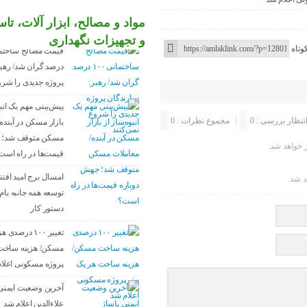
مواد و مصالح، ابزار آلات، ت
و تجهیزات نگهداری
وتاه
درصد گران شد/ رهبر
پروژه جدیدی را شرو
پیش‌بینی مهم یک انبو
انتظار بررسی : 0
مجموع نظرات : 0
بازار مسکن در آینده
مسکن متوقف شد؛ ج
خواهد شد.
قیمت‌ها در راه است
امسال برج امید افتت
د شد.
توسعه همه جانبه بام 
دستور کار
تغییر ۱۰۰ درص
مسکن/ هزینه ساخت 
پروژه مسکونی اعلا
آخرین وضعیت ایمنی
علاءالدین اعلام شد