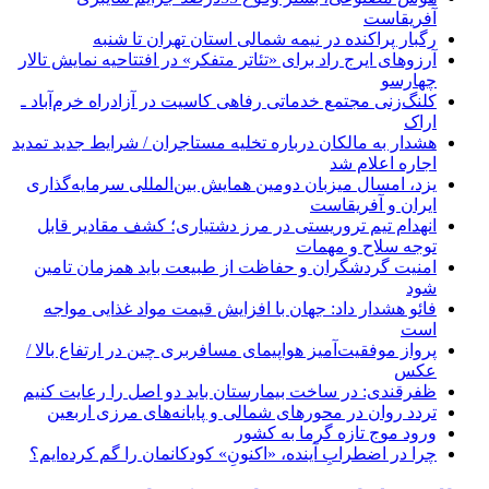
آفریقاست
رگبار پراکنده در نیمه شمالی استان تهران تا شنبه
آرزوهای ایرج راد برای «تئاتر متفکر» در افتتاحیه نمایش تالار
چهارسو
کلنگ‌زنی مجتمع خدماتی رفاهی کاسیت در آزادراه خرم‌آباد ـ
اراک
هشدار به مالکان درباره تخلیه مستاجران / شرایط جدید تمدید
اجاره اعلام شد
یزد، امسال میزبان دومین همایش بین‌المللی سرمایه‌گذاری
ایران و آفریقاست
انهدام تیم تروریستی در مرز دشتیاری؛ کشف مقادیر قابل
توجه سلاح و مهمات
امنیت گردشگران و حفاظت از طبیعت باید همزمان تامین
شود
فائو هشدار داد: جهان با افزایش قیمت مواد غذایی مواجه
است
پرواز موفقیت‌آمیز هواپیمای مسافربری چین در ارتفاع بالا /
عکس
ظفرقندی: در ساخت بیمارستان باید دو اصل را رعایت کنیم
تردد روان در محورهای شمالی و پایانه‌های مرزی اربعین
ورود موج تازه گرما به کشور
چرا در اضطرابِ آینده، «اکنونِ» کودکانمان را گم کرده‌ایم؟