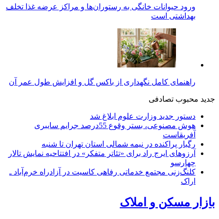
ورود حیوانات خانگی به رستوران‌ها و مراکز عرضه غذا تخلف
بهداشتی است
راهنمای کامل نگهداری از باکس گل و افزایش طول عمر آن
جدید
محبوب
تصادفی
دستور جدید وزارت علوم ابلاغ شد
هوش مصنوعی، بستر وقوع 55درصد جرایم سایبری
آفریقاست
رگبار پراکنده در نیمه شمالی استان تهران تا شنبه
آرزوهای ایرج راد برای «تئاتر متفکر» در افتتاحیه نمایش تالار
چهارسو
کلنگ‌زنی مجتمع خدماتی رفاهی کاسیت در آزادراه خرم‌آباد ـ
اراک
بازار مسکن و املاک