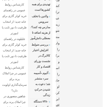
تهدیدی برای همه
کارشناس روابط
کشور
کشورها است
عمومی
در
راهنمای
ترکیه
خرید کولر گازی برای
والدین با تخلف
عبدالله
سرویس
خانه جدید؛ از انتخاب
زیدان،
مدارس چه کنند؟/
ظرفیت تا دور ثابت یا
شهردار
از هزینه اضافه تا
اینورتر
منتخب
معطلی دانش‌آموز
جلیلوند
در
راهنمای
وان
بررسی ضوابط
خرید کولر گازی برای
را
افزایش اعتبار
خانه جدید؛ از انتخاب
برکنار
کالابرگ در
ظرفیت تا دور ثابت یا
نشست وزرای
و
اینورتر
اقتصاد و کار
کارشناس روابط
استاندار
آلبوم «آسیمه
عمومی
در
چرا املاک
را
سر» منتشر
پرند برای
جایگزین
شد؛ دعوت به
سرمایه‌گذاری اولویت
او
شنیدن حرکتِ
دارد؟
کرد.
زندگی
شاهین منصوری
در
این
۷۳۸۰ دستگاه
چرا املاک پرند برای
اقدام