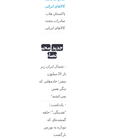
پاکستان هاب
صادرات مجدد
کالاهای ایرانی
جدید
محبوب
تصادفی
شمال ایران زیر
بار 20 میلیون
سفر؛ جاده‌هایی که
دیگر نفس
نمی‌کشند!
یادداشت |
“نقدینگی”؛ حلقه
گمشده‌ای که
دوباره به بورس
بازگشت