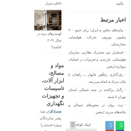
نکنید.
داخلی منزل
اخبار مرتبط
پیامدهای تجاوز به ایران؛ زیان حدود ۲۰۰
لوسترهای ترند در
میلیون یورویی شرکت هواپیمایی
سال ۲۰۲۶
مجارستان
کدامند؟
استقرار تیم مشترک نظارتی سازمان
هواپیمایی، بازرسی و تعزیرات در عملیات
مواد و
پروازی اربعین
مصالح،
ریل‌گذاری راه‌آهن چابهار ــ زاهدان تا
ابزار آلات،
پایان مرداد به اتمام می‌رسد
تاسیسات
رگبار پراکنده در نیمه شمالی استان
و تجهیزات
تهران تا شنبه
قیمت مصالح
نگهداری
ساختمانی ۱۰۰
تردد روان در محورهای شمالی و
درصد گران شد/
پایانه‌های مرزی اربعین
رهبر: سازندگان
لینک کوتاه
پروژه جدیدی را