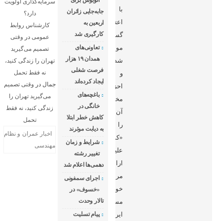
اتوبوس برای
سرمایه‌گذاری اولویت
با
جابه‌جایی زائران
دارد؟
اعتراضات
اربعین به‌
کارشناس روابط
کارگیری شد
گسترده
عمومی
در
وقتی
مواجه
تعاونی‌های
تصمیم می‌گیرید
همدان ۱۹ هزار
شده
تهران را زندگی کنید،
فرصت شغلی
نه فقط تحمل
و
ایجاد کرده‌اند
جمال
در
وقتی تصمیم
احزاب
باغچه‌های
می‌گیرید تهران را
مخالف
خانگی در
زندگی کنید، نه فقط
آن
کاهش خطر ابتلا
تحمل
را
به دیابت موثرند
اخبار عمران و نظام
«کودتا
شرایط و زمان
مهندسی
علیه
تغییر رشته
اراده
دهمی‌ها اعلام شد
مردم»
اجرای سمفونی
خوانده‌اند.
«خسوف» در
تالار وحدت
مسافران
ایرانی
پیام تسلیت