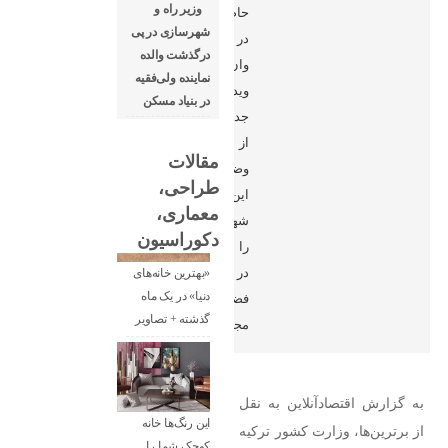
وزیر راه و
حاضر
شهرسازی در پی
در
درگذشت والده
وان،
نماینده ولی‌فقیه
ویدیوی
در بنیاد مسکن
جدیدی
از
مقالات
وضعیت
طراحی،
این
معماری،
شهر
دکوراسیون
را
در
«بهترین خانه‌های
دنیا» در یک ماه
فضای
گذشته + تصاویر
مجازی
به گزارش اقتصادآنلاین به نقل
این رنگ‌ها خانه
از برترین‌ها، وزارت کشور ترکیه
کوچک شما را