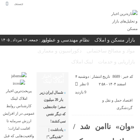
بازار مسکن و املاک
نظام مهندسی و عمران
امروز : جمعه, ۱۶ مرداد , ۱۴۰۵
مواد و مصالح ساختمانی
دکوراسیون و معماری
بازاریابی و خدمات
لینک املاک
آخرین اخبار
کد خبر : 8689
تاریخ انتشار : دوشنبه ۴
املاک لینک
اسفند ۱۴۰۴ - ۲:۵۸
0 نظر
پربحث‌ترین اخبار
9 بازدید
شمال ایران زیر
املاک لینک
بار 20 میلیون
اقتصاد حمل و نقل و
کارشناس روابط
سفر؛ جاده‌هایی
گردشگری
عمومی
در
از افزایش
که دیگر نفس
ارزش سرمایه تا
نمی‌کشند!
«وان» ناامن شد /
اقامت امارات؛
یادداشت |
واقعیت‌هایی که قبل
“نقدینگی”؛