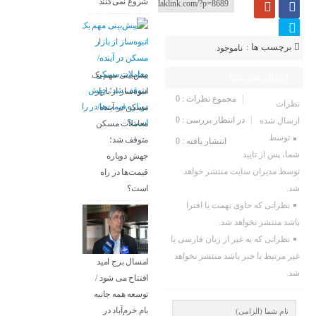
شروع نمی‌کنند
برچسب ها :
ناموجود
پیش‌بینی مهم یک
ارسال نظر شما
انبوه‌ساز از بازار
مجموع نظرات : 0
نظرات
مسکن در آینده/
در انتظار بررسی : 0
ارسال شده
معاملات مسکن
توسط
متوقف شد؛
انتشار یافته : 0
شما، پس از تایید
جهش دوباره
توسط مدیران سایت منتشر خواهد
قیمت‌ها در راه
شد.
است؟
نظراتی که حاوی تهمت یا افترا
باشد منتشر نخواهد شد.
نظراتی که به غیر از زبان فارسی یا
غیر مرتبط با خبر باشد منتشر نخواهد
امسال برج امید
شد.
افتتاح می شود /
توسعه همه جانبه
بام خرم‌آباد در