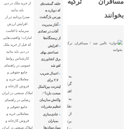
مسافران ترکیه
از خرید ملک در دبی
حلقه گمشده‌ای
باید بدانید
که دوباره به
بخوانند
بورس بازگشت
صدرا یزدانبد
در
از
افزایش ارزش
آغاز مدیریت
سرمایه تا اقامت
آفات در تعدادی
امارات؛ واقعیت‌هایی
از زیستگاه‌ها
که قبل از خرید ملک
افزایش
در دبی باید بدانید
تصاعدی بهای
کارشناس روابط
برق کشاورزی
عمومی
در
راهنمای
لغو شد
جامع حقوقی و
اعمال ضریب
به
معاملاتی خرید و
۲.۷ برای
گزارش
فروش کارخانه و
اینترنت بین‌الملل
اقتصادآنلاین
املاک صنعتی در ایران
صحت دارد؟ /
به
واکنش سازمان
رضایی
در
راهنمای
نقل
تنظیم مقررات
جامع حقوقی و
از
معاملاتی خرید و
عادی‌سازی
فروش کارخانه و
برترین‌ها،
بمباران
بیمارستان‌ها
املاک صنعتی در ایران
وزارت