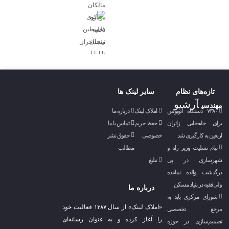
تازه‌های نظام
سایر لینک ها
آرشیو
مهندسی
۷۳۸۰ دستگاه اتوبوس
املاک لینک
درباره ما
برای جابه‌جایی زائران
حفظ حریم
تماس با ما
اربعین به‌ کارگیری شد
خصوصی
حقوق نشر
پیام تسلیت وزیر راه و
مطالب
شهرسازی در پی
تبلیغ
درگذشت والده نماینده
ولی‌فقیه در بنیاد مسکن
درباره ما
شورای مرکزی باید به
«املاک لینک» از سال ۱۳۸۷ فعالیت خود
مرجع تخصصی
را آغاز کرده و به عنوان رسانه‌ای
تصمیم‌سازی در حوزه