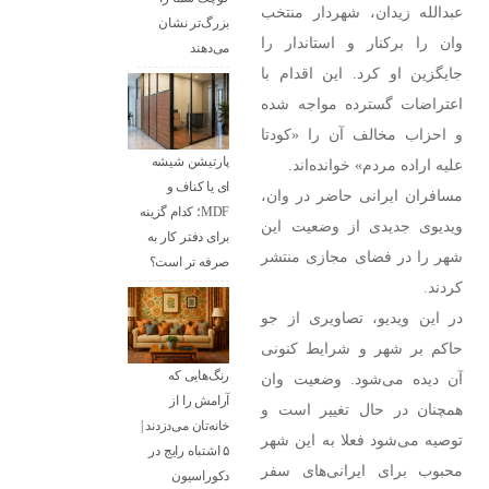
عبدالله زیدان، شهردار منتخب
بزرگ‌تر نشان
وان را برکنار و استاندار را
می‌دهند
جایگزین او کرد. این اقدام با
اعتراضات گسترده مواجه شده
و احزاب مخالف آن را «کودتا
پارتیشن شیشه
علیه اراده مردم» خوانده‌اند.
ای یا کناف و
مسافران ایرانی حاضر در وان،
MDF؛ کدام گزینه
ویدیوی جدیدی از وضعیت این
برای دفتر کار به
شهر را در فضای مجازی منتشر
صرفه تر است؟
کردند.
در این ویدیو، تصاویری از جو
حاکم بر شهر و شرایط کنونی
رنگ‌هایی که
آن دیده می‌شود. وضعیت وان
آرامش را از
همچنان در حال تغییر است و
خانه‌تان می‌دزدند |
توصیه می‌شود فعلا به این شهر
۵ اشتباه رایج در
محبوب برای ایرانی‌های سفر
دکوراسیون