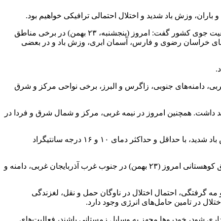
به گزارش بازار، صادق ضیائیان، رئیس مرکز ملی پیش‌بینی و مدیریت بحران مخاطرات وضع هوای سازمان هواشناسی با تشریح آخرین وضعیت جوی کشور گفت: امروز (پنجشنبه، ۲۳ بهمن) در برخی مناطق
های خراسان رضوی و فارس، آسمان ابری، وزش باد و در بعضی
)، با ورود سامانه بارشی از غرب کشور، نوار غربی، دامنه‌های جنوبی، زاگرس و البرز، برخی نواحی مرکز و شرق
 ادامه خواهد داشت. همچنین امروز در نیمه غربی، مرکز و شمال شرق و فردا در
ضیائیان درباره وضعیت جوی تهران گفت: آسمان پایتخت امروز کمی ابری تا نیمه ابری است و وزش باد با احتمال بارش پراکنده، گاهی وزش باد شدید، با حداقل و حداکثر دمای ۱۰ و ۱۶ درجه سانتیگراد
وی با اشاره به صدور هشدار هواشناسی برای سه استان کشور یادآور شد: بارش باران و برف، وزش باد شدید موقت و کولاک برف در مناطق کوهستانی امروز (۲۳ بهمن) در جنوب غرب آذربایجان غربی، دامنه و
 مه گرفتگی، احتمال اختلال در ناوگان حمل و نقل، لغزندگی
ال در تامین حامل‌های انرژی وجود دارد.
ری شود، خودروها مجهز به وسایل زمستانی باشند، فعالیت‌های