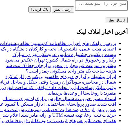
ارسال نظر
پاک کردن !
آخرین اخبار املاک لینک
بررسی راهکارهای اجرایی نظام‌نامه کمیسیون نظام پیشنهادات 
اعضای هیئت علمی، دانشجویان نخبه و کارکنان دانشگاه در یک ش
بیست و یکمین جشنواره نمایش عروسکی تهران -مبارک
رگبار و رعدوبرق در راه شمال کشور؛ تهران خنک‌تر می‌شود
بیشترین سرعت غیرمجاز در محور برازجان-چغادک ثبت شد
هزینه ساخت یک متر واحد مسکونی چقدر است؟
ایران پیشنهاد برگزاری دوره‌ای «اکسپو بریکس» را ارائه کرد
شمال در محاصره سوداگران زمین؛ وقتی جنگل و ساحل قربانی
وقتی مایکروسافت اپل را نجات داد / توافقی که ساخت آیفون ر
منفرد: داروخانه‌ها از وعده‌ها بریده‌اند
انسداد مسیر جنوب به شمال چالوس و آزادراه تهران ــ شمال
افت شدید صدور پروانه‌های ساختمانی؛ بازار مسکن با کمبود 
صدور بیش از ۹۰ درصد هدایت تحصیلی نهمی‌ها/ پیش ثبت نام ۷۰ درصد دانش‌آموزان متوسطه اول
جزئیات ثبت ادعا، تهیه نقشه UTM و ارائه مادر سند اعلام شد
هفته‌ای تحت تأثیر هنرهای اربعینی؛ یادبود نقاش قهوه‌خانه‌ای بر