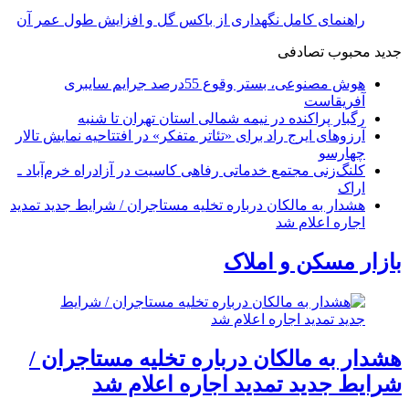
راهنمای کامل نگهداری از باکس گل و افزایش طول عمر آن
جدید
محبوب
تصادفی
هوش مصنوعی، بستر وقوع 55درصد جرایم سایبری
آفریقاست
رگبار پراکنده در نیمه شمالی استان تهران تا شنبه
آرزوهای ایرج راد برای «تئاتر متفکر» در افتتاحیه نمایش تالار
چهارسو
کلنگ‌زنی مجتمع خدماتی رفاهی کاسیت در آزادراه خرم‌آباد ـ
اراک
هشدار به مالکان درباره تخلیه مستاجران / شرایط جدید تمدید
اجاره اعلام شد
بازار مسکن و املاک
هشدار به مالکان درباره تخلیه مستاجران /
شرایط جدید تمدید اجاره اعلام شد