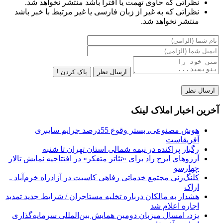
نظراتی که حاوی تهمت یا افترا باشد منتشر نخواهد شد.
نظراتی که به غیر از زبان فارسی یا غیر مرتبط با خبر باشد
منتشر نخواهد شد.
ارسال نظر
پاک کردن !
آخرین اخبار املاک لینک
هوش مصنوعی، بستر وقوع 55درصد جرایم سایبری
آفریقاست
رگبار پراکنده در نیمه شمالی استان تهران تا شنبه
آرزوهای ایرج راد برای «تئاتر متفکر» در افتتاحیه نمایش تالار
چهارسو
کلنگ‌زنی مجتمع خدماتی رفاهی کاسیت در آزادراه خرم‌آباد ـ
اراک
هشدار به مالکان درباره تخلیه مستاجران / شرایط جدید تمدید
اجاره اعلام شد
یزد، امسال میزبان دومین همایش بین‌المللی سرمایه‌گذاری