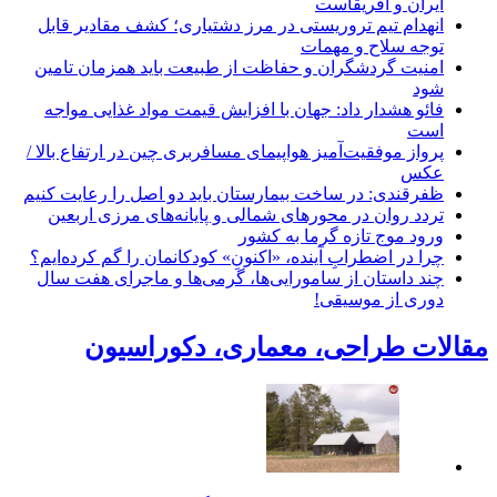
ایران و آفریقاست
انهدام تیم تروریستی در مرز دشتیاری؛ کشف مقادیر قابل
توجه سلاح و مهمات
امنیت گردشگران و حفاظت از طبیعت باید همزمان تامین
شود
فائو هشدار داد: جهان با افزایش قیمت مواد غذایی مواجه
است
پرواز موفقیت‌آمیز هواپیمای مسافربری چین در ارتفاع بالا /
عکس
ظفرقندی: در ساخت بیمارستان باید دو اصل را رعایت کنیم
تردد روان در محورهای شمالی و پایانه‌های مرزی اربعین
ورود موج تازه گرما به کشور
چرا در اضطرابِ آینده، «اکنونِ» کودکانمان را گم کرده‌ایم؟
چند داستان از سامورایی‌ها، گرمی‌ها و ماجرای هفت سال
دوری از موسیقی!
مقالات طراحی، معماری، دکوراسیون