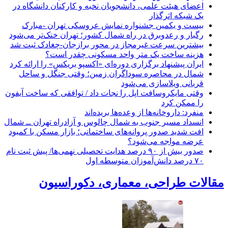
اعضای هیئت علمی، دانشجویان نخبه و کارکنان دانشگاه در
یک شبکه‌ اثرگذار
بیست و یکمین جشنواره نمایش عروسکی تهران -مبارک
رگبار و رعدوبرق در راه شمال کشور؛ تهران خنک‌تر می‌شود
بیشترین سرعت غیرمجاز در محور برازجان-چغادک ثبت شد
هزینه ساخت یک متر واحد مسکونی چقدر است؟
ایران پیشنهاد برگزاری دوره‌ای «اکسپو بریکس» را ارائه کرد
شمال در محاصره سوداگران زمین؛ وقتی جنگل و ساحل
قربانی ویلاسازی می‌شود
وقتی مایکروسافت اپل را نجات داد / توافقی که ساخت آیفون
را ممکن کرد
منفرد: داروخانه‌ها از وعده‌ها بریده‌اند
انسداد مسیر جنوب به شمال چالوس و آزادراه تهران ــ شمال
افت شدید صدور پروانه‌های ساختمانی؛ بازار مسکن با کمبود
عرضه مواجه می‌شود؟
صدور بیش از ۹۰ درصد هدایت تحصیلی نهمی‌ها/ پیش ثبت نام
۷۰ درصد دانش‌آموزان متوسطه اول
مقالات طراحی، معماری، دکوراسیون