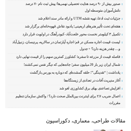
صدور بیش از ۹۰ درصد هدایت تحصیلی نهمی‌ها/ پیش ثبت نام ۷۰ درصد
دانش‌آموزان متوسطه اول
جزئیات ثبت ادعا، تهیه نقشه UTM و ارائه مادر سند اعلام شد
هفته‌ای تحت تأثیر هنرهای اربعینی؛ یادبود نقاش قهوه‌خانه‌ای برگزار شد
تکمیل ۳ کیلومتر نخست محور خلعت‌آباد–کبودرآهنگ در اولویت قرار دارد
لیست قیمت اجاره مسکن در قم/ اجاره آپارتمان در سالاریه، پردیسان، زنبیل‌آباد
و… چقدر هزینه دارد؟ + جدول
فاصله قیمت از مزرعه تا سفره؛ کشاورز کمترین سهم را از قیمت نهایی دارد
شمال ایران زیر بار 20 میلیون سفر؛ جاده‌هایی که دیگر نفس نمی‌کشند!
یادداشت | “نقدینگی”؛ حلقه گمشده‌ای که دوباره به بورس بازگشت
آغاز مدیریت آفات در تعدادی از زیستگاه‌ها
افزایش تصاعدی بهای برق کشاورزی لغو شد
اعمال ضریب ۲.۷ برای اینترنت بین‌الملل صحت دارد؟ / واکنش سازمان تنظیم
مقررات
مقالات طراحی، معماری، دکوراسیون