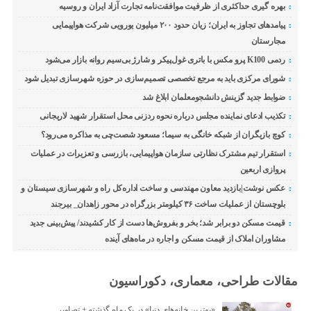
بهره گیری حداکثری از ظرفیت موافقت‌نامه تجارت آزاد ایران و روسیه
پیامدهای تجاوز به ایران؛ زیان حدود ۲۰۰ میلیون یورویی شرکت هواپیمایی
مجارستان
ردمی K100 پرو مکس با باتری غول‌پیکر و شارژ بی‌سیم روانه بازار می‌شود
شورای مرکزی باید به مرجع تخصصی تصمیم‌سازی در حوزه شهرسازی تبدیل شود
ضوابط جدید گزینش دانشجومعلمان ابلاغ شد
تکذیب ادعای نماینده مجلس درباره نحوه ردزنی محل استقرار شهید لاریجانی
کوچ بازیگران از شبکه خانگی به سیما؛ مسعود شصت‌چی به مذاکره می‌رود؟
استقرار تیم مشترک نظارتی سازمان هواپیمایی، بازرسی و تعزیرات در عملیات
پروازی اربعین
عکس نوشت|بازدید معاون مهندسی و ساخت اداره‌کل راه و شهرسازی سیستان و
بلوچستان از عملیات ساخت ۳۶ کیلومتر بزرگراه در محور زاهدان_ بیرجند
قیمت مسکن دو برابر شد؛ بخر و بفروش‌ها دست از کار کشیدند/ پیش‌بینی جدید
مشاوران املاک از قیمت مسکن و اجاره‌ در ماه‌های آینده
مقالات طراحی، معماری، دکوراسیون
«بهترین خانه‌های دنیا» در یک ماه گذشته + تصاویر