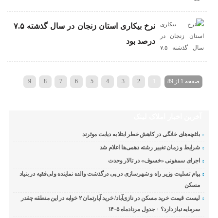
نرخ بیکاری استان زنجان در سال گذشته ۷.۵
درصد بود
صفحه 1 از 89
1
2
3
4
5
6
7
8
9
»
...
40
30
20
›
10
آخرین اخبار املاک لینک
باغچه‌های خانگی در کاهش خطر ابتلا به دیابت موثرند
شرایط و زمان تغییر رشته دهمی‌ها اعلام شد
اجرای سمفونی «خسوف» در تالار وحدت
پیام تسلیت وزیر راه و شهرسازی در پی درگذشت والده نماینده ولی‌فقیه در بنیاد
مسکن
لیست قیمت خرید مسکن در نازی‌آباد/ خرید آپارتمان ۲ خوابه در این منطقه چقدر
سرمایه نیاز دارد؟ + جدول مردادماه ۱۴۰۵