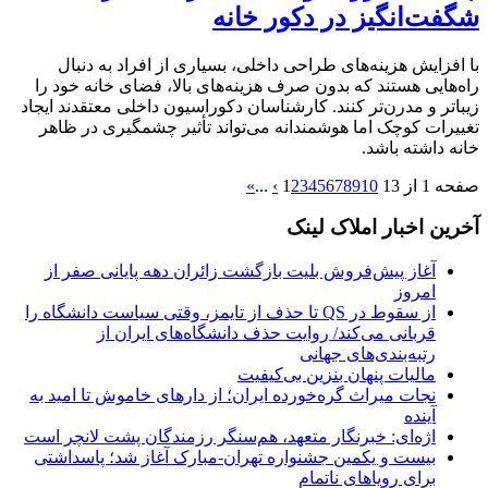
شگفت‌انگیز در دکور خانه
با افزایش هزینه‌های طراحی داخلی، بسیاری از افراد به دنبال
راه‌هایی هستند که بدون صرف هزینه‌های بالا، فضای خانه خود را
زیباتر و مدرن‌تر کنند. کارشناسان دکوراسیون داخلی معتقدند ایجاد
تغییرات کوچک اما هوشمندانه می‌تواند تأثیر چشمگیری در ظاهر
خانه داشته باشد.
صفحه 1 از 13
10
9
8
7
6
5
4
3
2
1
›
...
»
آخرین اخبار املاک لینک
آغاز پیش‌فروش بلیت بازگشت زائران دهه پایانی صفر از
امروز
از سقوط در QS تا حذف از تایمز، وقتی سیاست دانشگاه را
قربانی می‌کند/ روایت حذف دانشگاه‌های ایران از
رتبه‌بندی‌های جهانی
مالیات پنهان بنزین بی‌کیفیت
نجات میراث گره‌خورده ایران؛ از دارهای خاموش تا امید به
آینده
اژه‌ای: خبرنگار متعهد، هم‌سنگر رزمندگان پشت لانچر است
بیست و یکمین جشنواره تهران-مبارک آغاز شد؛ پاسداشتی
برای رویاهای ناتمام