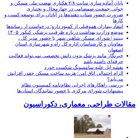
پایان آماده‌ سازی سایت ۲/۸ هکتاری نهضت ملی مسکن و
جوانی جمعیت صمصامی در چهارمحال و بختیاری
ضرورت حضور شتاب ‌دهنده‌ها در آبادان برای توسعه کسب‌ و
کارها
انتقاد بیماران هموفیلی از کمبود دارو؛ درخواست از رسانه‌ها
موضع وزارت بهداشت درباره ظرفیت پزشکی کنکور ۱۴۰۵
ببینید | شورای مسکن شاهین شهر با حضور مدیر کل ،
معاونان و کارشناسان اداره کل راه و شهرسازی استان
اصفهان
خبرنگار مانند پزشک بدون دانش تخصصی نمی‌تواند فعالیت
حرفه‌ای داشته باشد
نقشه اپل علیه سامسونگ شکست خورد
الزام احتمالی اتاق امن؛ هزینه ساخت مسکن چقدر افزایش
می‌یابد؟
بررسی راهکارهای اجرایی نظام‌نامه کمیسیون نظام
پیشنهادات شورای مرکزی با حضور نمایندگان استان‌ها
مقالات طراحی، معماری، دکوراسیون