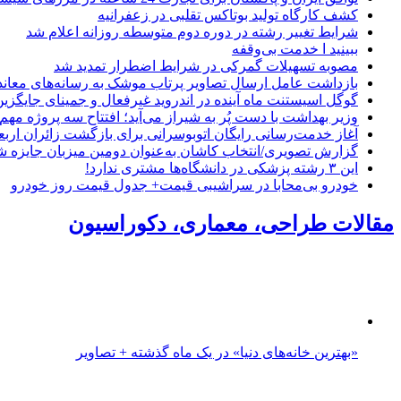
کشف کارگاه تولید بوتاکس تقلبی در زعفرانیه
شرایط تغییر رشته در دوره دوم متوسطه روزانه اعلام شد
ببینید ا خدمت بی‌وقفه
مصوبه تسهیلات گمرکی در شرایط اضطرار تمدید شد
بازداشت عامل ارسال تصاویر پرتاب موشک به رسانه‌های معاند 
گوگل اسیستنت ماه آینده در اندروید غیرفعال و جمینای جایگزی
وزیر بهداشت با دست پُر به شیراز می‌آید؛ افتتاح سه پروژه مه
آغاز خدمت‌رسانی رایگان اتوبوسرانی برای بازگشت زائران اربع
گزارش تصویری/انتخاب کاشان به‌عنوان دومین میزبان جایزه شی
این ۳ رشته پزشکی در دانشگاه‌ها مشتری ندارد!
خودرو بی‌محابا در سراشیبی قیمت+ جدول قیمت روز خودرو
مقالات طراحی، معماری، دکوراسیون
«بهترین خانه‌های دنیا» در یک ماه گذشته + تصاویر