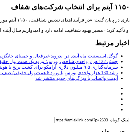
۱۱۵۰ آیتم برای انتخاب شرکت‌های شفاف
یاری در پایان گفت: «در فرآیند اهدای تندیس شفافیت، ۱۱۵۰ آیتم مورد بررسی قرار گرفت که طیف وسیعی از شاخص‌های افشا، حاکمیت شرکتی، انضباط اطلاعاتی و کیفیت گزارشگری را شامل می‌شود.»
او تأکید کرد: «مسیر بهبود شفافیت ادامه دارد و امیدواریم سال آینده 
اخبار مرتبط
گوگل اسیستنت ماه آینده در اندروید غیرفعال و جمینای جایگزی
جهش 122 هزار واحدی شاخص بورس؛ ورود یک همت پول حقیقی در آغاز معاملات
سرمایه‌گذاری ۹.۵ میلیون دلاری آرامکو برای کشت برنج با هوش مصنوعی
رشد 130 هزار واحدی بورس با ورود 6 همت پول حقیقی/ صف خرید 700 نماد
آپدیت‌ واتساپ با ویژگی‌های جدید منتشر شد
لینک کوتاه
برچسب ها :