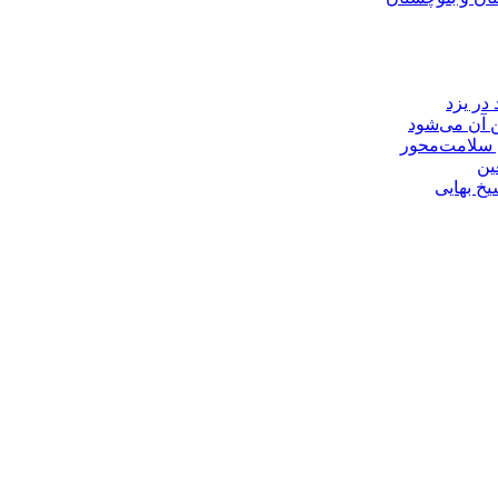
در یزد
ن آن می‌شود
م سلامت‌محور
ین
خ بهایی