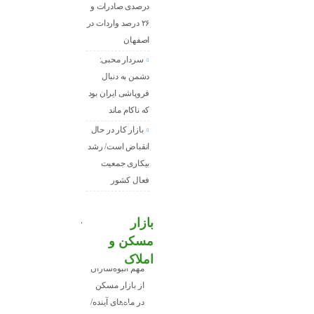
درصدی صادرات و
۲۶ درصد واردات در
اصفهان
سردار محبی:
دشمن به دنبال
فروپاشی ایران بود
که ناکام ماند
بازار کار در حال
انقباض است/ رشد
بیکاری جمعیت
فعال کشور
بازار
مسکن و
املاک