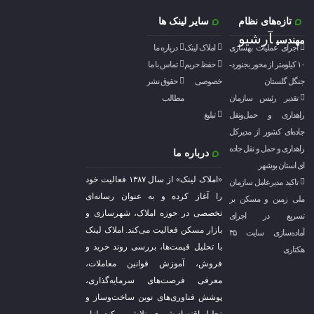
تازه‌های نظام
سایر لینک ها
آرشیو
مهندسی
اجرای عملیات بهسازی
املاک لینک
درباره ما
۱۰ کیلومتر از محور بجنورد-
حفظ حریم
تماس با ما
جنگل گلستان
خصوصی
حقوق نشر
تقدیر رئیس سازمان
مطالب
راهداری و حمل‌ونقل
تبلیغ
جاده‌ای کشور از مدیرکل
راهداری و حمل و نقل جاده
درباره ما
ای استان بوشهر
«املاک لینک» از سال ۱۳۸۷ فعالیت خود
تاکید مدیرعامل سازمان
را آغاز کرده و به عنوان رسانه‌ای
ملی زمین و مسکن بر
تخصصی در حوزه املاک، شهرسازی و
تسریع در اجرای
بازار مسکن فعالیت می‌کند. املاک لینک
آماده‌سازی سایت ۳۵
با تحلیل قیمت‌ها، بررسی روند خرید و
هکتاری
فروش، آموزش قوانین معاملات،
معرفی فرصت‌های سرمایه‌گذاری،
پوشش فناوری‌های نوین ساخت‌وساز و