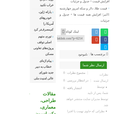
افزایش قیمت + جدول و جزئیات
خراب نکنید
قیمت طلا، دلار و سکه امروز چهارشنبه
یارانه ژاپن،
31تیر/ افزایش همه قیمت ها + جدول و
خودروهای
جزئیات
آمریکا را
کم‌مصرف‌تر کرد
لینک کوتاه
تورم، متهم
اصلی توقف
پروژه‌های تعاونی
برچسب ها :
مسکن
ناموجود
پیام اژه‌ای
ارسال نظر شما
خطاب به دبیر
جدید شورای
مجموع نظرات : 0
نظرات
عالی امنیت ملی
در انتظار بررسی : 0
ارسال شده
توسط
انتشار یافته : 0
شما، پس از تایید
مقالات
توسط مدیران سایت منتشر خواهد
طراحی،
شد.
معماری،
نظراتی که حاوی تهمت یا افترا
دکوراسیون