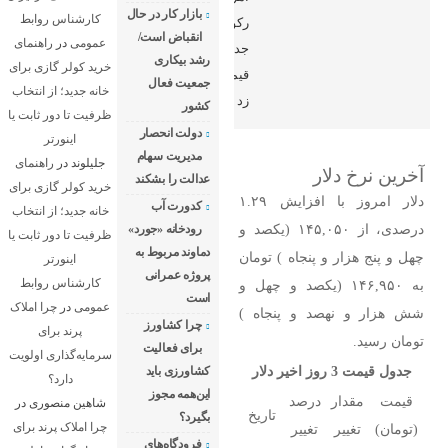
بازار کار در حال
کارشناس روابط
رکورد
انقباض است/
عمومی
در
راهنمای
جدید
رشد بیکاری
خرید کولر گازی برای
قیمتی
جمعیت فعال
خانه جدید؛ از انتخاب
زد
کشور
ظرفیت تا دور ثابت یا
دولت انحصار
اینورتر
مدیریت سهام
جلیلوند
در
راهنمای
آخرین نرخ دلار
عدالت را بشکند
خرید کولر گازی برای
دلار امروز با افزایش ۱.۲۹
کدورت آب
خانه جدید؛ از انتخاب
درصدی، از ۱۴۵,۰۵۰ (یکصد و
رودخانه «جورد»
ظرفیت تا دور ثابت یا
دماوند مربوط به
چهل و پنج هزار و پنجاه ) تومان
اینورتر
پروژه عمرانی
کارشناس روابط
به ۱۴۶,۹۵۰ (یکصد و چهل و
است
عمومی
در
چرا املاک
شش هزار و نهصد و پنجاه )
چرا کشاورز
پرند برای
تومان رسید.
برای فعالیت
سرمایه‌گذاری اولویت
جدول قیمت 3 روز اخیر دلار
کشاورزی باید
دارد؟
این‌همه مجوز
قیمت
مقدار
درصد
شاهین منصوری
در
تاریخ
بگیرد؟
چرا املاک پرند برای
(تومان)
تغییر
تغییر
فرودگاه‌های