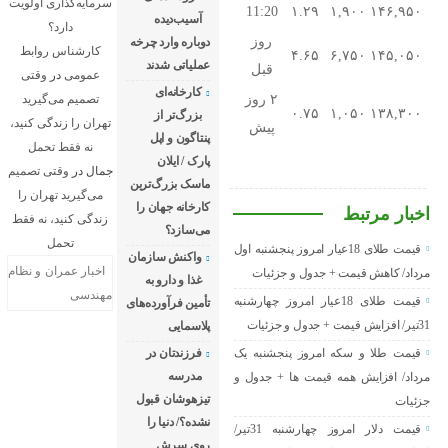
سرمایه‌گذاری اولویت
11:20
۱.۲۹
۱,۹۰۰
۱۴۶,۹۵۰
آسیب‌دیده
دارد؟
روز
دوباره وارد چرخه
کارشناس روابط
۴.۶۵
۶,۷۵۰
۱۴۵,۰۵۰
عملیاتی شدند
قبل
عمومی
در
وقتی
کارخانه‌ای
۲ روز
تصمیم می‌گیرید
۰.۷۵
۱,۰۵۰
۱۳۸,۳۰۰
بزرگ‌تر از
تهران را زندگی کنید،
پیش
پنتاگون و اپل
نه فقط تحمل
پارک / ایلان
جمال
در
وقتی تصمیم
ماسک بزرگ‌ترین
می‌گیرید تهران را
کارخانه جهان را
اخبار مرتبط
زندگی کنید، نه فقط
می‌سازد؟
تحمل
قیمت طلای 18عیار امروز پنجشنبه اول
واکنش سازمان
اخبار عمران و نظام
مرداد/ کاهش قیمت + جدول و جزئیات
غذا و دارو به
مهندسی
قیمت طلای 18عیار امروز چهارشنبه
تأمین فرآورده‌های
31تیر/ افزایش قیمت + جدول و جزئیات
پلاسمایی
قیمت طلا و سکه امروز پنجشنبه یک
فرزندتان در
مدرسه
مرداد/ افزایش همه قیمت ها + جدول و
تیزهوشان قبول
جزئیات
نشده؟/ دنیا را
قیمت دلار امروز چهارشنبه 31تیر/
روی سرش