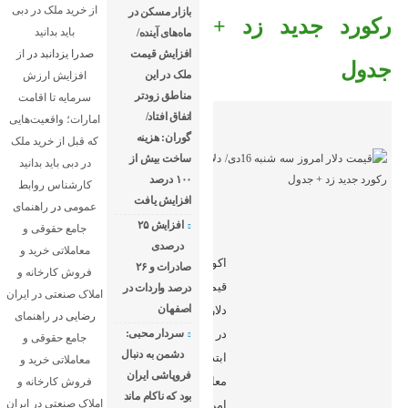
از خرید ملک در دبی
بازار مسکن در
رکورد جدید زد +
باید بدانید
ماه‌های آینده/
افزایش قیمت
صدرا یزدانبد
در
از
جدول
ملک در این
افزایش ارزش
مناطق زودتر
سرمایه تا اقامت
اتفاق افتاد/
امارات؛ واقعیت‌هایی
گوران: هزینه
که قبل از خرید ملک
ساخت بیش از
در دبی باید بدانید
۱۰۰ درصد
کارشناس روابط
افزایش یافت
عمومی
در
راهنمای
افزایش ۲۵
جامع حقوقی و
درصدی
معاملاتی خرید و
اکوایران:
صادرات و ۲۶
فروش کارخانه و
قیمت
درصد واردات در
املاک صنعتی در ایران
اصفهان
دلار
رضایی
در
راهنمای
در
سردار محبی:
جامع حقوقی و
دشمن به دنبال
ابتدای
معاملاتی خرید و
فروپاشی ایران
معاملات
فروش کارخانه و
بود که ناکام ماند
املاک صنعتی در ایران
امروز