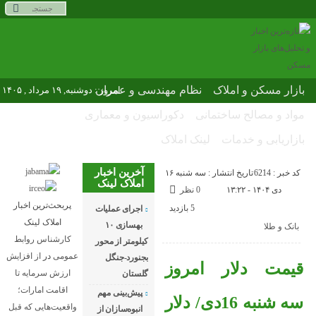
بازار مسکن و املاک
نظام مهندسی و عمران
امروز : دوشنبه, ۱۹ مرداد , ۱۴۰۵
مواد و مصالح ساختمانی
دکوراسیون و معماری
بازاریابی و خدمات
لینک املاک
آخرین اخبار
کد خبر : 6214
تاریخ انتشار : سه شنبه ۱۶
املاک لینک
دی ۱۴۰۴ - ۱۳:۲۲
0 نظر
پربحث‌ترین اخبار
5 بازدید
اجرای عملیات
املاک لینک
بهسازی ۱۰
بانک و طلا
کارشناس روابط
کیلومتر از محور
عمومی
در
از افزایش
بجنورد-جنگل
قیمت دلار امروز
ارزش سرمایه تا
گلستان
اقامت امارات؛
پیش‌بینی مهم
سه شنبه 16دی/ دلار
واقعیت‌هایی که قبل
انبوه‌سازان از