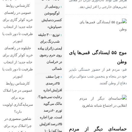
هرمز می تواند تاب‌آوری ایران در مقابل
کارشناس روابط
رونمایی از
تحریم‌های خارجی را افز ایش دهد.
عمومی
در
راهنمای
لوگوموشن
خرید کولر گازی برای
کنسرت‌نمایش
«سیاوش»
خانه جدید؛ از انتخاب
ظرفیت تا دور ثابت یا
توزیع ۳۰۰ جلیقه
اینورتر
شب‌رنگ برای
جلیلوند
در
راهنمای
ایمنی زائران پیاده
موج ۵۵ ایستادگی قمی‌ها پای
روی حرم رضوی
خرید کولر گازی برای
وطن
در خراسان
خانه جدید؛ از انتخاب
شمالی
ظرفیت تا دور ثابت یا
قم- مردم قم از حضور خستگی ناپذیر
خود در پنجاه و پنجمین شب متوالی برای
اینورتر
چرا سقف
دفاع از وطن گفتند.
۲۵درصدی
کارشناس روابط
افزایش اجاره
عمومی
در
چرا املاک
رعایت نمی‌شود؟/
پرند برای
مالک می‌گوید
سرمایه‌گذاری اولویت
تورم ۶۰درصد
دارد؟
است، چرا اجاره
شاهین منصوری
در
۲۵درصد افزایش
چرا املاک پرند برای
حماسه‌ای دیگر از مردم
پیدا کند/ با ۱۰