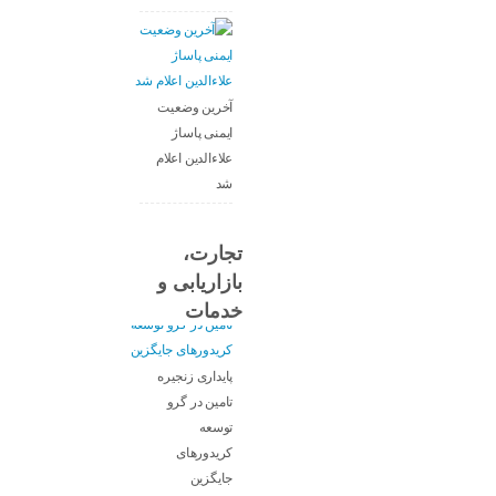
›
10
9
8
7
6
»
...
آخرین وضعیت
ایمنی پاساژ
علاءالدین اعلام
شد
تجارت،
بازاریابی و
خدمات
پایداری زنجیره
تامین در گرو
توسعه
کریدورهای
جایگزین