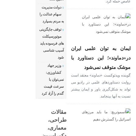
عامص حمله کرد.
دولت مدیریت
سهام عدالت را
به مردم بسپارد
توقف جایگزینی
موتورسیکلت
های فرسوده باید
ایمان به توان علمی ایران
آسیب شناسی
در«دماوند»؛ این دستاورد با
شود
وزیر جهاد
موشک متوقف نمی‌شود
کشاورزی:
گوینده ویدئوکست «دماوند» معتقد است
نمی‌توان با
روایت دستاوردهای علمی در رادیو می
سرعت قیمت
تواند به شکل‌گیری باور و ایمان بیشتر
گندم را آزاد کرد
نسبت به آنها بینجامد.
مقالات
طراحی،
معماری،
دکوراسیون