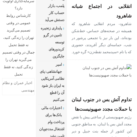
سرمایه‌گذاری اولویت
انقلابی در اجتماع شبانه
پلمب، بازار
دارد؟
حساب کار
شاهرود
کارشناس روابط
دستش می‌آید
عمومی
در
وقتی
شاهرود- مردم انقلابی شاهرود که
پایداری زنجیره
تصمیم می‌گیرید
همیشه در صحنه‌های حساس، خط‌شکن
تامین در گرو
تهران را زندگی کنید،
بوده‌اند، این بار نیز با تجمعی پرشور در
توسعه
شب، حماسه‌ای دیگر آفریدند، حضوری
نه فقط تحمل
کریدورهای
که با نام «سیدمحمد نقطه‌زن» گره خورد.
جمال
در
وقتی تصمیم
جایگزین
می‌گیرید تهران را
امیر
زندگی کنید، نه فقط
جهانشاهی: پای
تحمل
نظامی آمریکایی
اخبار عمران و نظام
به ایران باز شود
مهندسی
آن را قطع
تداوم آتش بس در جنوب لبنان
می‌کنیم
اعتبارات مالی
با حملات مجدد صهیونیست‌ها
بانک‌ها برای
رژیم صهیونیستی از ساعتی پیش با نقض
پرداخت وام
مجدد آتش بس با لبنان، به مناطق جنوبی
اشتغال مددجویان
این کشور از جمله بنت جبیل و دیر
تامین نشد