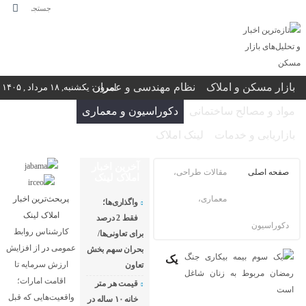
بازار مسکن و املاک
نظام مهندسی و عمران
امروز : یکشنبه, ۱۸ مرداد , ۱۴۰۵
مواد و مصالح ساختمانی
دکوراسیون و معماری
بازاریابی و خدمات
لینک املاک
آخرین اخبار
صفحه اصلی
مقالات طراحی،
املاک لینک
معماری،
پربحث‌ترین اخبار
واگذاری‌ها؛
املاک لینک
فقط 2 درصد
دکوراسیون
کارشناس روابط
برای تعاونی‌ها/
عمومی
در
از افزایش
بحران سهم بخش
یک
ارزش سرمایه تا
تعاون
اقامت امارات؛
قیمت هر متر
واقعیت‌هایی که قبل
خانه ۱۰ ساله در