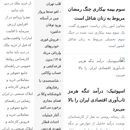
از خرید ملک در دبی
قلب تهران
سوم بیمه بیکاری جنگ رمضان
باید بدانید
لغو صدها پرواز
صدرا یزدانبد
در
از
مربوط به زنان شاغل است
چین در آستانه
افزایش ارزش
ورود توفان
معاون امور زنان ریاست جمهوری گفت:
سرمایه تا اقامت
«دلفین»
یک سوم بیمه بیکاری ثبت شده در جنگ
امارات؛ واقعیت‌هایی
سوم تحمیلی مربوط به زنان شاغل
فروش فوری
که قبل از خرید ملک
کشور است.
خودروهای
در دبی باید بدانید
وارداتی مرداد
کارشناس روابط
۱۴۰۵؛ بدون
عمومی
در
راهنمای
قرعه‌کشی و
حساب وکالتی
جامع حقوقی و
معاملاتی خرید و
شاه‌محمدی: با
فروش کارخانه و
رفتارهای
اسپوتنیک: درآمد تنگه هرمز
املاک صنعتی در ایران
تابوشکنانه وکلا در
تاب‌آوری اقتصادی ایران را بالا
فضای مجازی
رضایی
در
راهنمای
برخورد می‌کنیم
جامع حقوقی و
می‌برد
معاملاتی خرید و
آغاز عملیات
یک رسانه روسی به نقل از کارشناسان
فروش کارخانه و
احداث قطار
نوشت درآمد حاصل از عوارض بر تنگه
شهری فردیس
املاک صنعتی در ایران