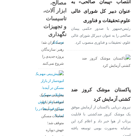
انتصاب «پیمان صالحی» به
مصالح،
ابزار آلات،
عنوان دبیر کل شورای عالی
تاسیسات
علوم،تحقیقات و فناوری
و تجهیزات
رئیس‌جمهور با صدور حکمی پیمان
قیمت مصالح
نگهداری
صالحی را به عنوان دبیرکل شورای عالی
ساختمانی ۱۰۰
علوم، تحقیقات و فناوری منصوب کرد.
درصد گران شد/
رهبر: سازندگان
پروژه جدیدی را
شروع نمی‌کنند
پاکستان موشک کروز ضد
پیش‌بینی مهم یک
کشتی آزمایش کرد
انبوه‌ساز از بازار
نیروی دریایی پاکستان از آزمایش موفق
مسکن در آینده/
یک موشک کروز ضدکشتی با قابلیت
معاملات مسکن
پرتاب از هوا خبر داد و اعلام کرد این
متوقف شد؛
سامانه به‌صورت بومی توسعه یافته
جهش دوباره
است.