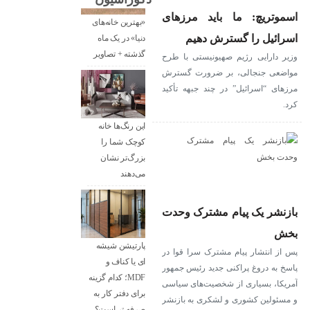
اسموتریچ: ما باید مرزهای
«بهترین خانه‌های
اسرائیل را گسترش دهیم
دنیا» در یک ماه
گذشته + تصاویر
وزیر دارایی رژیم صهیونیستی با طرح
مواضعی جنجالی، بر ضرورت گسترش
مرزهای “اسرائیل” در چند جبهه تأکید
کرد.
این رنگ‌ها خانه
کوچک شما را
بزرگ‌تر نشان
می‌دهند
بازنشر یک پیام مشترک وحدت
بخش
پارتیشن شیشه
پس از انتشار پیام مشترک سرا قوا در
ای یا کناف و
پاسخ به دروغ پراکنی جدید رئیس جمهور
MDF؛ کدام گزینه
آمریکا، بسیاری از شخصیت‌‎های سیاسی
برای دفتر کار به
و مسئولین کشوری و لشکری به بازنشر
صرفه تر است؟