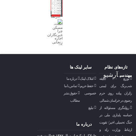
تازه‌های نظام
سایر لینک ها
آرشیو
مهندسی
توزیع ۳۰۰ جلیقه
املاک لینک
درباره ما
شب‌رنگ برای ایمنی
حفظ حریم
تماس با ما
زائران پیاده روی حرم
خصوصی
حقوق نشر
رضوی در خراسان شمالی
مطالب
روایتگری مسئولانه از
تبلیغ
حماسه‌ پایداری ملی در
جنگ تحمیلی اخیر/ تقویت
درباره ما
ارتباط وزارت راه و
«املاک لینک» از سال ۱۳۸۷ فعالیت خود