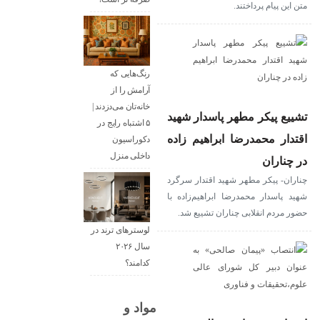
متن این پیام پرداختند.
رنگ‌هایی که
آرامش را از
خانه‌تان می‌دزدند |
تشییع پیکر مطهر پاسدار شهید
۵ اشتباه رایج در
اقتدار محمدرضا ابراهیم زاده
دکوراسیون
داخلی منزل
در چناران
چناران- پیکر مطهر شهید اقتدار سرگرد
شهید پاسدار محمدرضا ابراهیم‌زاده با
حضور مردم انقلابی چناران تشییع شد.
لوسترهای ترند در
سال ۲۰۲۶
کدامند؟
مواد و