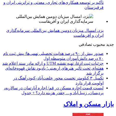
تأکید بر توسعه همکاری‌های تجاری، معدنی و ترانزیتی ایران و
قرقیزستان
یزد، امسال میزبان دومین همایش بین‌المللی سرمایه‌گذاری
ایران و آفریقاست
جدید
محبوب
تصادفی
صدور بیش از ۹۰ درصد هدایت تحصیلی نهمی‌ها/ پیش ثبت نام
۷۰ درصد دانش‌آموزان متوسطه اول
جزئیات ثبت ادعا، تهیه نقشه UTM و ارائه مادر سند اعلام شد
هفته‌ای تحت تأثیر هنرهای اربعینی؛ یادبود نقاش قهوه‌خانه‌ای
برگزار شد
تکمیل ۳ کیلومتر نخست محور خلعت‌آباد–کبودرآهنگ در
اولویت قرار دارد
لیست قیمت اجاره مسکن در قم/ اجاره آپارتمان در سالاریه،
پردیسان، زنبیل‌آباد و… چقدر هزینه دارد؟ + جدول
بازار مسکن و املاک