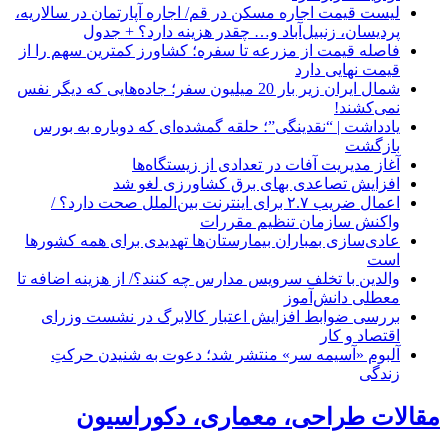
لیست قیمت اجاره مسکن در قم/ اجاره آپارتمان در سالاریه،
پردیسان، زنبیل‌آباد و… چقدر هزینه دارد؟ + جدول
فاصله قیمت از مزرعه تا سفره؛ کشاورز کمترین سهم را از
قیمت نهایی دارد
شمال ایران زیر بار 20 میلیون سفر؛ جاده‌هایی که دیگر نفس
نمی‌کشند!
یادداشت | “نقدینگی”؛ حلقه گمشده‌ای که دوباره به بورس
بازگشت
آغاز مدیریت آفات در تعدادی از زیستگاه‌ها
افزایش تصاعدی بهای برق کشاورزی لغو شد
اعمال ضریب ۲.۷ برای اینترنت بین‌الملل صحت دارد؟ /
واکنش سازمان تنظیم مقررات
عادی‌سازی بمباران بیمارستان‌ها تهدیدی برای همه کشورها
است
والدین با تخلف سرویس مدارس چه کنند؟/ از هزینه اضافه تا
معطلی دانش‌آموز
بررسی ضوابط افزایش اعتبار کالابرگ در نشست وزرای
اقتصاد و کار
آلبوم «آسیمه سر» منتشر شد؛ دعوت به شنیدن حرکتِ
زندگی
مقالات طراحی، معماری، دکوراسیون