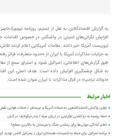
به گزارش اقتصادآنلاین به نقل از تسنیم، روزنامه نیویورک‌تایم
افزایش نگرانی‌های امنیتی در واشنگتن در خصوص اقدامات ج
تروریست آمریکا خبر دادند. مقامات آمریکایی اعلام کردند تلاش
به جزئیات مذاکرات آمریکا با ایران از «حدود متعارف» فراتر رفت
طبق گزارش‌های اطلاعاتی، اسرائیل شنود و استراق سمع از مقام
به شکل چشمگیری افزایش داده است. هدف اصلی این اقداما
«دونالد ترامپ» در قبال مذاکرات با ایران عنوان شده است.
اخبار مرتبط
اولین واکنش الحشدالشعبی به حملات آمریکا و عربستان / حملات هوایی نق
حمله روسیه به دو کشتی اوکراینی در دریای سیاه / بندر میکولایف در آتش
اعلام آمادگی حوثی‌ها برای رساندن جنگ با عربستان به بالاترین سطح!
برنامه اسرائیل برای حمله به تاسیسات هسته‌ای ایران / یسرائیل کاتس تهدید کرد