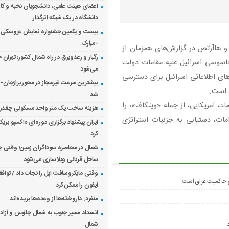
اعضای هیئت علمی، دانشجویان نخبه و کار
دانشگاه در یک شبکه‌ اثرگذار
بیست و یکمین جشنواره نمایش عروسکی ت
-مبارک
ز و هاآرتص در گزارش‌های همزمان از
رگبار و رعدوبرق در راه شمال کشور؛ تهران خ
اسوسی اسرائیل علیه مقامات دولت
می‌شود
‌های اطلاعاتی اسرائیل برای دسترسی
بیشترین سرعت غیرمجاز در محور برازجان
ه است.
شد
ات آمریکایی، از جمله «ویتکاف»، را
هزینه ساخت یک متر واحد مسکونی چقدر
ت، دستیابی به جزئیات استراتژی
ایران پیشنهاد برگزاری دوره‌ای «اکسپو بریک
کرد
شمال در محاصره سوداگران زمین؛ وقتی ج
ساحل قربانی ویلاسازی می‌شود
وقتی مایکروسافت اپل را نجات داد / توا
ض حاکمیت عراق است
آیفون را ممکن کرد
منفرد: داروخانه‌ها از وعده‌ها بریده‌اند
انسداد مسیر جنوب به شمال چالوس و آزادرا
شمال