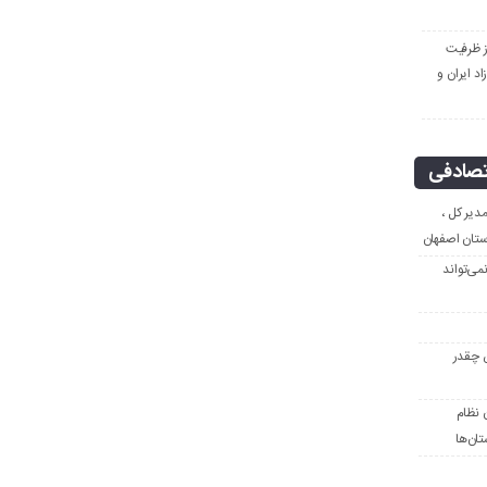
ز ظرفیت
د ایران و
صادفی
دیر کل ،
استان اصفهان
ی‌تواند
ن چقدر
 نظام
ان‌ها