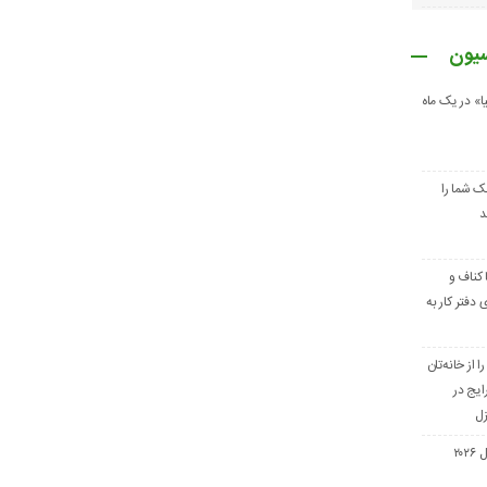
سیون
ا» در یک ماه
ک شما را
د
کناف و
ای دفتر کار به
از خانه‌تان
تباه رایج در
زل
لوسترهای ترند در سال ۲۰۲۶