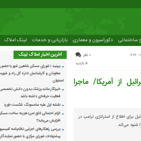
ح ساختمانی
دکوراسیون و معماری
بازاریابی و خدمات
لینک املاک
آخرین اخبار املاک لینک
0 نظر
5 بازدید
ببینید | شورای مسکن شاهین شهر با حضور م
معاونان و کارشناسان اداره کل راه و شهر
ل از آمریکا/ ماجرا
اصفهان
خبرنگار مانند پزشک بدون دانش تخصصی ن
فعالیت حرفه‌ای داشته باشد
نقشه اپل علیه سامسونگ شکست خورد
الزام احتمالی اتاق امن؛ هزینه ساخت مسک
یل برای اطلاع از استراتژی ترامپ در
افزایش می‌یابد؟
ا شنود می‌کند.
بررسی راهکارهای اجرایی نظام‌نامه کمیسی
پیشنهادات شورای مرکزی با حضور نمایندگان