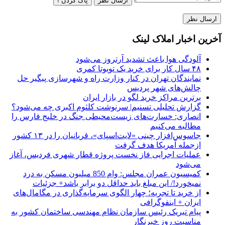
ارسال نظر
پاک کردن !
آخرین اخبار املاک لینک
آلودگی هوا باعث تشدید آرتروز می‌شود
۴۸ سال کار برای خرید یک تویوتا کمری
نمایندگان تهران در کنار وزارت راه و شهرسازی پیگیر حل
چالش‌های شهر پردیس
برترین مراکز خرید لگو در بازار ایران
گزارش تحلیلی تسنیم| سرنوشت کلثوم اکبری چه می‌شود؟
انصاری: خسارت‌های زیست‌محیطی جنگ در خلیج فارس را
مطالبه‌ می‌کنیم
جاسوس‌افزار چینی «لایت‌اسپای»، قربانیان را در ۱۳ کشور
ازجمله آمریکا هدف گرفت
عملیات اجرایی فاز نخست پروژه قطار شهری فردیس، آغاز
می‌شود
کمیسیون عمران مجلس: وام 850 میلیون مسکن به درد
نمیخورد!/ این مبلغ باید حداقل دو برابر باشد+ جزئیات
از خرید تا تجربه؛ چهار الگوی سرمایه‌گذاری در مگامال‌های
ایران + اینفوگرافی
پیام تبریک رئیس سازمان نظام مهندسی ساختمان کشور به
مناسبت روز خبرنگار