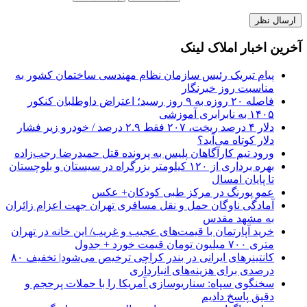
آخرین اخبار املاک لینک
پیام تبریک رئیس سازمان نظام مهندسی ساختمان کشور به
مناسبت روز خبرنگار
فاصله ۲۰ روزه به ۹ روز رسید؛ اعتراض داوطلبان کنکور
۱۴۰۵ به نابرابری آموزشی
دلار ۴ درصد ریخت، ۲۰۷ فقط ۲.۹ درصد / خودرو زیر فشار
دلار کوتاه می‌آید؟
ورود تیم کارآگاهان پلیس به پرونده قتل حمیدرضا رجب‌زاده
بهره برداری از ۱۲۰ کیلومتر بزرگراه در سیستان و بلوچستان
تا پایان امسال
عمو پورنگ در مرکز طبی کودکان+ عکس
آمادگی ناوگان حمل و نقل مسافری تهران جهت اعزام زائران
به مشهد مقدس
خرید آپارتمان با قیمت‌های عجیب و غریب/ این خانه در تهران
متری ۷۰۰ میلیون تومان قیمت خورد + جدول
کانتینرهای ایرانی در بندر کراچی ترخیص می‌شود| تخفیف ۸۰
درصدی برای هزینه‌های انبارداری
سخنگوی سپاه: سناریوسازی آمریکا را با حملات پرحجم‌‌ و
دقیق‌ پاسخ دادیم