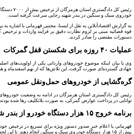
خودروی سبک و سنگین در بندر شهید رجایی سرعت گرفته است.
به گزارش اقتصادآنلاین به نقل از ایسنا، مجتبی قهرمانی با اشاره به
قوه قضائیه مبنی بر لزوم نظارت دقیق بر فرآیند واردات و ترخیص ک
دستورات مقتضی را صادر کردند.
عملیات ۴۰ روزه برای شکستن قفل گمرکات
جهادی گسترده‌ای صورت گرفت. این تلاش‌ها که از نهم اسفندماه و ه
گره‌گشایی از خودرو‌های حمل‌ونقل عمومی
رئیس کل دادگستری استان هرمزگان در ادامه به وضعیت خودرو‌های 
توانایی در پرداخت عوارض گمرکی، به صورت بلاتکلیف رها شده بودند. با
برنامه خروج ۱۵ هزار دستگاه خودرو از بندر شهید رجایی
قهرمانی با اعلام خبر صدور دستور ویژه برای تسریع در ترخیص خودرو
بیش از ۱۵ هزار دستگاه خودروی سبک و سنگین انجام دهند. تا این لحظه ۷۰۰۰ دستگاه به طور کامل ترخیص و از محوطه‌ها خارج شده‌اند و فرآیند خروج باقی‌مانده خودرو‌ها نیز با سرعت ادامه دارد.