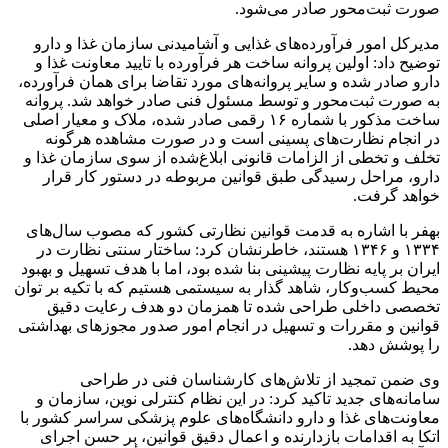
صورت ثبت‌محور صادر می‌شود.
مدیرکل امور فرآورده‌های غذایی و آشامیدنی سازمان غذا و دارو
توضیح داد: اولین پروانه ساخت هر فرآورده با تایید معاونت غذا و
دارو صادر شده و سایر پروانه‌های مورد تقاضا برای همان فرآورده،
به صورت ثبت‌محور و توسط مسئول فنی صادر خواهد شد. پروانه
ساخت مذکور با شماره ۱۶ رقمی صادر شده، ملاک و معیار اصلی
در انجام نظارت‌های پسینی است و در صورت مشاهده هرگونه
تخلف و تخطی از الزامات قانونی ابلاغ‌شده از سوی سازمان غذا و
دارو، مراحل رسیدگی طبق قوانین مربوطه در دستور کار قرار
خواهد گرفت.
بهفر با اشاره به قدمت قوانین نظارتی کشور که مصوب سال‌های
۱۳۳۴ و ۱۳۴۶ هستند، خاطرنشان کرد: ساختار سنتی نظارت در
ایران بر پایه نظارت پیشینی بنا شده بود، اما با هدف تسهیل و بهبود
محیط کسب‌وکار، شاهد گذار به سیستمی هستیم که با تکیه بر توان
تخصصی داخلی طراحی شده تا همزمان دو هدف رعایت دقیق
قوانین و مقررات و تسهیل در انجام امور صدور مجوزهای بهداشتی
را پوشش دهد.
وی ضمن تمجید از تلاش‌های کارشناسان فنی در طراحی
سامانه‌های جدید تاکید کرد: در این نظام کنترلی نوین، سازمان و
معاونت‌های غذا و دارو دانشگاه‌های علوم پزشکی سراسر کشور با
اتکا به اقدامات بازدارنده و اعمال دقیق قوانین، بر حسن اجرای