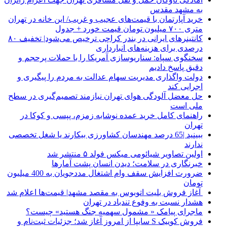
به مشهد مقدس
خرید آپارتمان با قیمت‌های عجیب و غریب/ این خانه در تهران
متری ۷۰۰ میلیون تومان قیمت خورد + جدول
کانتینرهای ایرانی در بندر کراچی ترخیص می‌شود| تخفیف ۸۰
درصدی برای هزینه‌های انبارداری
سخنگوی سپاه: سناریوسازی آمریکا را با حملات پرحجم‌‌ و
دقیق‌ پاسخ دادیم
دولت واگذاری مدیریت سهام عدالت به مردم را پیگیری و
اجرایی کند
حل معضل آلودگی هوای تهران نیازمند تصمیم‌گیری در سطح
ملی است
راهنمای کامل خرید عمده نوشابه زمزم، پپسی و کوکا در
تهران
ببینید |65 درصد مهندسان کشاورزی بیکارند یا شغل تخصصی
ندارند
اولین تصاویر شیائومی میکس فولد ۵ منتشر شد
خبرنگاری در سلامت؛ دیدن انسان پشت آمارها
ضرورت افزایش سقف وام اشتغال مددجویان به 400 میلیون
تومان
آغاز فروش بلیت اتوبوس به مقصد مشهد| قیمت‌ها اعلام شد
هشدار نسبت به وفوع تندباد در تهران
ماجرای پیامک « مشمول سهمیه جنگ هستید» چیست؟
فروش کوییک S سایپا از امروز آغاز شد؛ جزئیات ثبت‌نام و