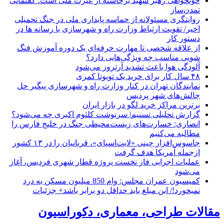
خونخواهی رهبر شهید برخاسته از غیرت ملی است؛ گفتمانی
تمدن‌ساز
روایتگری مسئولانه از حماسه‌ پایداری ملی در جنگ تحمیلی
اخیر/ تقویت ارتباط وزارت راه و شهرسازی با رسانه ها در
دستور کار
از علاقه شخصی تا مهارت حرفه‌ای یک دوره آموزش فنگ
شویی مناسب چه ویژگی‌هایی دارد؟
آلودگی هوا باعث تشدید آرتروز می‌شود
۴۸ سال کار برای خرید یک تویوتا کمری
نمایندگان تهران در کنار وزارت راه و شهرسازی پیگیر حل
چالش‌های شهر پردیس
برترین مراکز خرید لگو در بازار ایران
گزارش تحلیلی تسنیم| سرنوشت کلثوم اکبری چه می‌شود؟
انصاری: خسارت‌های زیست‌محیطی جنگ در خلیج فارس را
مطالبه‌ می‌کنیم
جاسوس‌افزار چینی «لایت‌اسپای»، قربانیان را در ۱۳ کشور
ازجمله آمریکا هدف گرفت
عملیات اجرایی فاز نخست پروژه قطار شهری فردیس، آغاز
می‌شود
کمیسیون عمران مجلس: وام 850 میلیون مسکن به درد
نمیخورد!/ این مبلغ باید حداقل دو برابر باشد+ جزئیات
مقالات طراحی، معماری، دکوراسیون