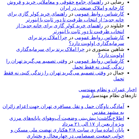
رضایی
در
راهنمای جامع حقوقی و معاملاتی خرید و فروش
کارخانه و املاک صنعتی در ایران
کارشناس روابط عمومی
در
راهنمای خرید کولر گازی برای
خانه جدید؛ از انتخاب ظرفیت تا دور ثابت یا اینورتر
جلیلوند
در
راهنمای خرید کولر گازی برای خانه جدید؛ از
انتخاب ظرفیت تا دور ثابت یا اینورتر
کارشناس روابط عمومی
در
چرا املاک پرند برای
سرمایه‌گذاری اولویت دارد؟
شاهین منصوری
در
چرا املاک پرند برای سرمایه‌گذاری
اولویت دارد؟
کارشناس روابط عمومی
در
وقتی تصمیم می‌گیرید تهران را
زندگی کنید، نه فقط تحمل
جمال
در
وقتی تصمیم می‌گیرید تهران را زندگی کنید، نه فقط
تحمل
اخبار عمران و نظام مهندسی
تازه‌های نظام مهندسی
آرشیو
آمادگی ناوگان حمل و نقل مسافری تهران جهت اعزام زائران
به مشهد مقدس
اطلاع‌نگاشت| پیش‌بینی وضعیت آب‌وهوای پایانه‌های مرزی
ویژه اربعین از ۱۷ الی ۲۱ مرداد
پایان آماده‌ سازی سایت ۲/۸ هکتاری نهضت ملی مسکن و
جوانی جمعیت صمصامی در چهارمحال و بختیاری