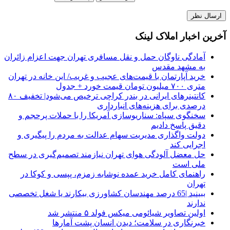
آخرین اخبار املاک لینک
آمادگی ناوگان حمل و نقل مسافری تهران جهت اعزام زائران
به مشهد مقدس
خرید آپارتمان با قیمت‌های عجیب و غریب/ این خانه در تهران
متری ۷۰۰ میلیون تومان قیمت خورد + جدول
کانتینرهای ایرانی در بندر کراچی ترخیص می‌شود| تخفیف ۸۰
درصدی برای هزینه‌های انبارداری
سخنگوی سپاه: سناریوسازی آمریکا را با حملات پرحجم‌‌ و
دقیق‌ پاسخ دادیم
دولت واگذاری مدیریت سهام عدالت به مردم را پیگیری و
اجرایی کند
حل معضل آلودگی هوای تهران نیازمند تصمیم‌گیری در سطح
ملی است
راهنمای کامل خرید عمده نوشابه زمزم، پپسی و کوکا در
تهران
ببینید |65 درصد مهندسان کشاورزی بیکارند یا شغل تخصصی
ندارند
اولین تصاویر شیائومی میکس فولد ۵ منتشر شد
خبرنگاری در سلامت؛ دیدن انسان پشت آمارها