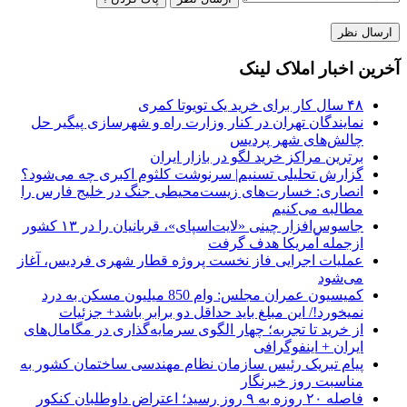
آخرین اخبار املاک لینک
۴۸ سال کار برای خرید یک تویوتا کمری
نمایندگان تهران در کنار وزارت راه و شهرسازی پیگیر حل
چالش‌های شهر پردیس
برترین مراکز خرید لگو در بازار ایران
گزارش تحلیلی تسنیم| سرنوشت کلثوم اکبری چه می‌شود؟
انصاری: خسارت‌های زیست‌محیطی جنگ در خلیج فارس را
مطالبه‌ می‌کنیم
جاسوس‌افزار چینی «لایت‌اسپای»، قربانیان را در ۱۳ کشور
ازجمله آمریکا هدف گرفت
عملیات اجرایی فاز نخست پروژه قطار شهری فردیس، آغاز
می‌شود
کمیسیون عمران مجلس: وام 850 میلیون مسکن به درد
نمیخورد!/ این مبلغ باید حداقل دو برابر باشد+ جزئیات
از خرید تا تجربه؛ چهار الگوی سرمایه‌گذاری در مگامال‌های
ایران + اینفوگرافی
پیام تبریک رئیس سازمان نظام مهندسی ساختمان کشور به
مناسبت روز خبرنگار
فاصله ۲۰ روزه به ۹ روز رسید؛ اعتراض داوطلبان کنکور