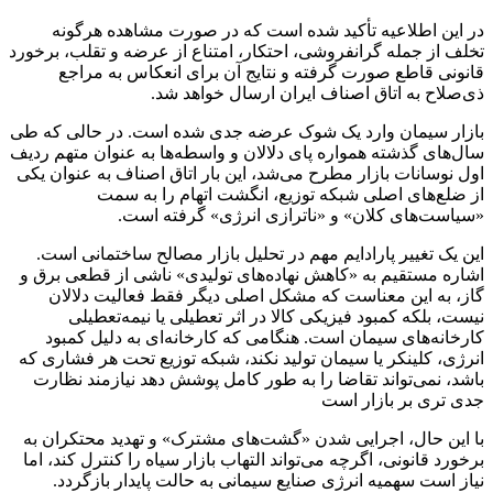
در این اطلاعیه تأکید شده است که در صورت مشاهده هرگونه
تخلف از جمله گرانفروشی، احتکار، امتناع از عرضه و تقلب، برخورد
قانونی قاطع صورت گرفته و نتایج آن برای انعکاس به مراجع
ذی‌صلاح به اتاق اصناف ایران ارسال خواهد شد.
بازار سیمان وارد یک شوک عرضه جدی شده است. در حالی که طی
سال‌های گذشته همواره پای دلالان و واسطه‌ها به عنوان متهم ردیف
اول نوسانات بازار مطرح می‌شد، این بار اتاق اصناف به عنوان یکی
از ضلع‌های اصلی شبکه توزیع، انگشت اتهام را به سمت
«سیاست‌های کلان» و «ناترازی انرژی» گرفته است.
این یک تغییر پارادایم مهم در تحلیل بازار مصالح ساختمانی است.
اشاره مستقیم به «کاهش نهاده‌های تولیدی» ناشی از قطعی برق و
گاز، به این معناست که مشکل اصلی دیگر فقط فعالیت دلالان
نیست، بلکه کمبود فیزیکی کالا در اثر تعطیلی یا نیمه‌تعطیلی
کارخانه‌های سیمان است. هنگامی که کارخانه‌ای به دلیل کمبود
انرژی، کلینکر یا سیمان تولید نکند، شبکه توزیع تحت هر فشاری که
باشد، نمی‌تواند تقاضا را به طور کامل پوشش دهد نیازمند نظارت
جدی تری بر بازار است
با این حال، اجرایی شدن «گشت‌های مشترک» و تهدید محتکران به
برخورد قانونی، اگرچه می‌تواند التهاب بازار سیاه را کنترل کند، اما
نیاز است سهمیه انرژی صنایع سیمانی به حالت پایدار بازگردد.