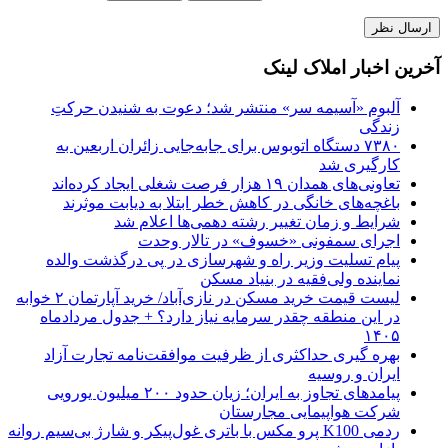
آخرین اخبار املاک لینک
آلبوم «آسیمه سر» منتشر شد؛ دعوت به شنیدن حرکتِ
زندگی
۷۳۸۰ دستگاه اتوبوس برای جابه‌جایی زائران اربعین به‌
کارگیری شد
تعاونی‌های همدان ۱۹ هزار فرصت شغلی ایجاد کرده‌اند
باغچه‌های خانگی در کاهش خطر ابتلا به دیابت موثرند
شرایط و زمان تغییر رشته دهمی‌ها اعلام شد
اجرای سمفونی «خسوف» در تالار وحدت
پیام تسلیت وزیر راه و شهرسازی در پی درگذشت والده
نماینده ولی‌فقیه در بنیاد مسکن
لیست قیمت خرید مسکن در نازی‌آباد/ خرید آپارتمان ۲ خوابه
در این منطقه چقدر سرمایه نیاز دارد؟ + جدول مردادماه
۱۴۰۵
بهره گیری حداکثری از ظرفیت موافقت‌نامه تجارت آزاد
ایران و روسیه
پیامدهای تجاوز به ایران؛ زیان حدود ۲۰۰ میلیون یورویی
شرکت هواپیمایی مجارستان
ردمی K100 پرو مکس با باتری غول‌پیکر و شارژ بی‌سیم روانه