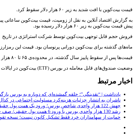
قیمت بیت‌کوین با افت شدید به زیر ۶۰ هزار دلار سقوط کرد.
پیش قیمت بیت‌کوین به زیر ۶۰ هزار دلار رسیده بود.
فروش حجم قابل توجهی بیت‌کوین توسط شرکت استراتژی در تاریخ ۱۱ خرداد بازار را غافلگیر و فشار تازه‌ای بر فضای شکننده‌ی ارزهای دیجیتال وارد کرد.
ماه‌های گذشته برای بیت‌کوین دورانی پرنوسان بود. قیمت این رمزارز پس از ثبت رکورد تاریخی ۱۲۶ هزار و ۸۰ دلار، د
قیمت‌ها پس از سقوط پاییز سال گذشته، در محدوده‌ی ۶۵ تا ۸۰ هزار دلار نوسان داشتند. این بازه‌ی قیمتی صبر سرمایه‌گذاران را به چالش کشید.
وضعیت صندوق‌های قابل معامله در بورس (ETF) بیت‌کوین در ایالات متحده نیز شرایط را دشوار کرد. داده‌های آماری نشان‌دهنده‌ی خروج سرمایه از این صندوق‌ها است.
اخبار مرتبط
یادداشت | “نقدینگی”؛ حلقه گمشده‌ای که دوباره به بورس باز
ناشران به انتشار جزئیات هزینه‌کرد مسئولیت اجتماعی در کدا
جهش 122 هزار واحدی شاخص بورس؛ ورود یک همت پول حقیقی در آغاز معاملات
رشد 130 هزار واحدی بورس با ورود 6 همت پول حقیقی/ صف خرید 700 نماد
حمایت از سهامداران خرد فقط تشکیل کانون نیست؛ نسخه تقویت