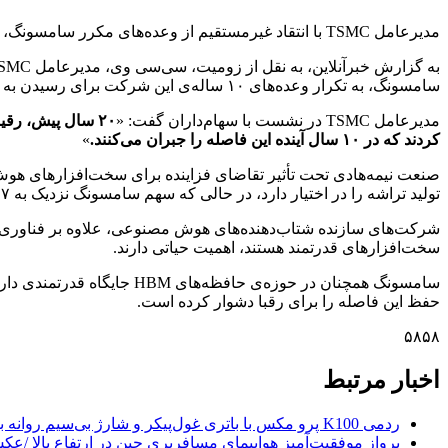
مدیرعامل TSMC با انتقاد غیرمستقیم از وعده‌های مکرر سامسونگ، برتری شرکت خودش در بازار جهانی تولید تراشه را به رخ رقیبش کشید.
سامسونگ، به تکرار وعده‌های ۱۰ ساله‌ی این شرکت برای رسیدن به جایگاه TSMC واکنش نشان داد.
مدیرعامل TSMC در نشست با سهام‌داران گفت: «
کردند که در ۱۰ سال آینده این فاصله را جبران می‌کنند.
»
تولید تراشه را در اختیار دارد، در حالی که سهم سامسونگ نزدیک به ۷ درصد است.
سخت‌افزارهای قدرتمند هستند، اهمیت حیاتی دارند.
حفظ این فاصله را برای رقبا دشوار کرده است.
۵۸۵۸
اخبار مرتبط
ردمی K100 پرو مکس با باتری غول‌پیکر و شارژ بی‌سیم روانه بازار می‌شود
پرواز موفقیت‌آمیز هواپیمای مسافربری چین در ارتفاع بالا /ع