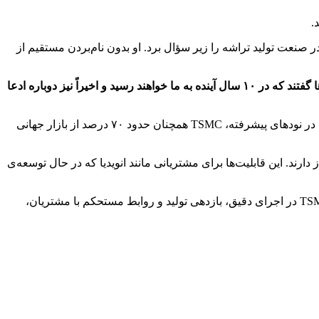
ران، رویکرد رقیب اصلی خود در صنعت تولید تراشه را زیر سؤال برد. او بدون نام‌بردن مستقیم از
۲۰ سال پیش، رقیب ما گفت که در مدت ۱۰ سال به TSMC می‌رسد. ۱۰ سال پیش، آن‌ها گفتند که در ۱۰ سال آینده به ما خواهند رسید و اخیراً نیز دوباره ادعا
صنعت نیمه‌هادی تحت تأثیر تقاضای فزاینده برای سخت‌افزارهای هوش مصنوعی قرار دارد. با وجود سرمایه‌گذاری‌های سنگین هر دو شرکت در نودهای پیشرفته، TSMC همچنان حدود ۷۰ درصد از بازار جهانی
 سازنده‌ شتاب‌دهنده‌های هوش مصنوعی، علاوه بر فناوری‌های پیشرفته‌ی تولید، به راهکارهای پکیجینگ پیشرفته مانند CoWoS نیاز دارند. این قابلیت‌ها برای مشتریانی مانند انویدیا که در حال توسعه‌ی
سامسونگ همچنان در حوزه‌ی حافظه‌های HBM جایگاه قدرتمندی دارد و مدیرعامل TSMC نیز این موضوع را تأیید کرد. با این‌حال، برتری TSMC در اجرای دقیق، بازدهی تولید و روابط مستحکم با مشتریان،