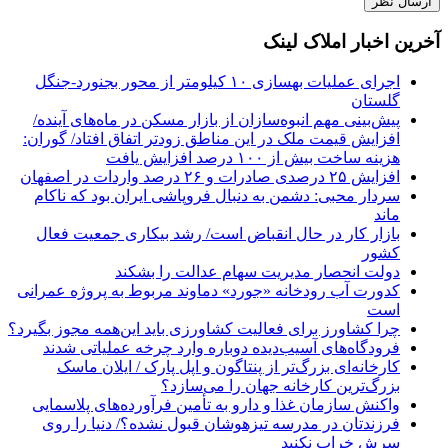
آخرین اخبار املاک لینک
اجرای عملیات بهسازی ۱۰ کیلومتر از محور بجنورد-جنگل
گلستان
پیش‌بینی مهم انبوه‌سازان از بازار مسکن در ماه‌های آینده/
افزایش قیمت ملک در این مناطق زودتر اتفاق افتاد/ گوران:
هزینه ساخت بیش از ۱۰۰ درصد افزایش یافت
افزایش ۲۵ درصدی صادرات و ۲۶ درصد واردات در اصفهان
سردار محبی: دشمن به دنبال فروپاشی ایران بود که ناکام
ماند
بازار کار در حال انقباض است/ رشد بیکاری جمعیت فعال
کشور
دولت انحصار مدیریت سهام عدالت را بشکند
کدورت آب رودخانه «جورد» دماوند مربوط به پروژه عمرانی
است
چرا کشاورز برای فعالیت کشاورزی باید این‌همه مجوز بگیرد؟
فرودگاه‌های آسیب‌دیده دوباره وارد چرخه عملیاتی شدند
کارخانه‌ای بزرگ‌تر از پنتاگون و اپل پارک / ایلان ماسک
بزرگ‌ترین کارخانه جهان را می‌سازد؟
واکنش سازمان غذا و دارو به تأمین فرآورده‌های پلاسمایی
فرزندتان در مدرسه تیزهوشان قبول نشده؟/ دنیا را روی
سرش خراب نکنید