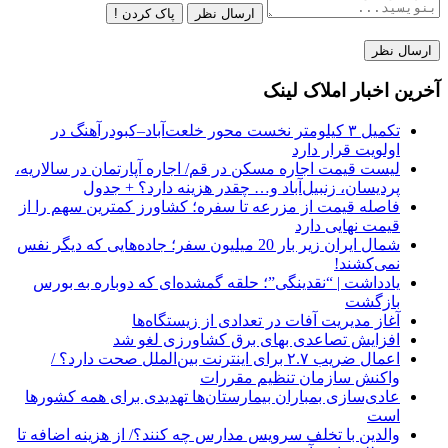
ارسال نظر
پاک کردن !
آخرین اخبار املاک لینک
تکمیل ۳ کیلومتر نخست محور خلعت‌آباد–کبودرآهنگ در
اولویت قرار دارد
لیست قیمت اجاره مسکن در قم/ اجاره آپارتمان در سالاریه،
پردیسان، زنبیل‌آباد و… چقدر هزینه دارد؟ + جدول
فاصله قیمت از مزرعه تا سفره؛ کشاورز کمترین سهم را از
قیمت نهایی دارد
شمال ایران زیر بار 20 میلیون سفر؛ جاده‌هایی که دیگر نفس
نمی‌کشند!
یادداشت | “نقدینگی”؛ حلقه گمشده‌ای که دوباره به بورس
بازگشت
آغاز مدیریت آفات در تعدادی از زیستگاه‌ها
افزایش تصاعدی بهای برق کشاورزی لغو شد
اعمال ضریب ۲.۷ برای اینترنت بین‌الملل صحت دارد؟ /
واکنش سازمان تنظیم مقررات
عادی‌سازی بمباران بیمارستان‌ها تهدیدی برای همه کشورها
است
والدین با تخلف سرویس مدارس چه کنند؟/ از هزینه اضافه تا