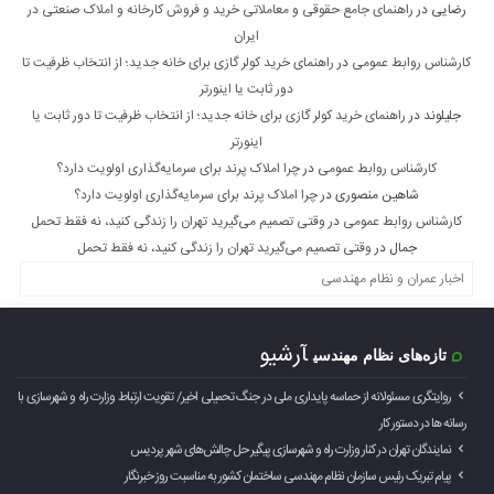
رضایی
در
راهنمای جامع حقوقی و معاملاتی خرید و فروش کارخانه و املاک صنعتی در
ایران
کارشناس روابط عمومی
در
راهنمای خرید کولر گازی برای خانه جدید؛ از انتخاب ظرفیت تا
دور ثابت یا اینورتر
جلیلوند
در
راهنمای خرید کولر گازی برای خانه جدید؛ از انتخاب ظرفیت تا دور ثابت یا
اینورتر
کارشناس روابط عمومی
در
چرا املاک پرند برای سرمایه‌گذاری اولویت دارد؟
شاهین منصوری
در
چرا املاک پرند برای سرمایه‌گذاری اولویت دارد؟
کارشناس روابط عمومی
در
وقتی تصمیم می‌گیرید تهران را زندگی کنید، نه فقط تحمل
جمال
در
وقتی تصمیم می‌گیرید تهران را زندگی کنید، نه فقط تحمل
اخبار عمران و نظام مهندسی
آرشیو
تازه‌های نظام مهندسی
روایتگری مسئولانه از حماسه‌ پایداری ملی در جنگ تحمیلی اخیر/ تقویت ارتباط وزارت راه و شهرسازی با
رسانه ها در دستور کار
نمایندگان تهران در کنار وزارت راه و شهرسازی پیگیر حل چالش‌های شهر پردیس
پیام تبریک رئیس سازمان نظام مهندسی ساختمان کشور به مناسبت روز خبرنگار