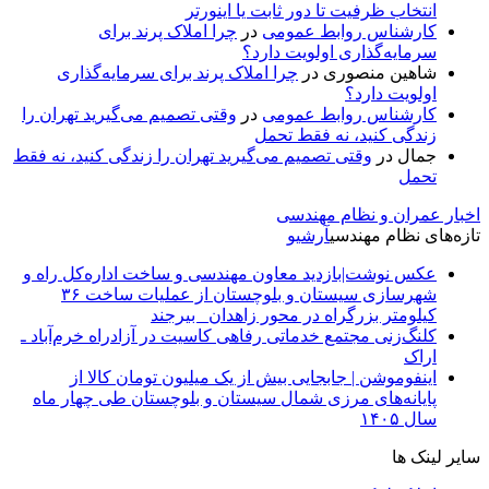
انتخاب ظرفیت تا دور ثابت یا اینورتر
کارشناس روابط عمومی
در
چرا املاک پرند برای
سرمایه‌گذاری اولویت دارد؟
شاهین منصوری
در
چرا املاک پرند برای سرمایه‌گذاری
اولویت دارد؟
کارشناس روابط عمومی
در
وقتی تصمیم می‌گیرید تهران را
زندگی کنید، نه فقط تحمل
جمال
در
وقتی تصمیم می‌گیرید تهران را زندگی کنید، نه فقط
تحمل
اخبار عمران و نظام مهندسی
تازه‌های نظام مهندسی
آرشیو
عکس نوشت|بازدید معاون مهندسی و ساخت اداره‌کل راه و
شهرسازی سیستان و بلوچستان از عملیات ساخت ۳۶
کیلومتر بزرگراه در محور زاهدان_ بیرجند
کلنگ‌زنی مجتمع خدماتی رفاهی کاسیت در آزادراه خرم‌آباد ـ
اراک
اینفوموشن | جابجایی بیش از یک میلیون تومان کالا از
پایانه‌های مرزی شمال سیستان و بلوچستان طی چهار ماه
سال ۱۴۰۵
سایر لینک ها