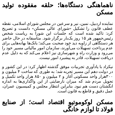
ناهماهنگی دستگاه‌ها؛ حلقه مفقوده تولید
مسکن
نماینده اردبیل، نمین، نیر و سرعین در مجلس شورای اسلامی، نقطه
عطف قانون را تشکیل «شورای عالی مسکن» دانست و تصریح
کرد: تاکید شده است که جلسات این شورا به ریاست شخص
رئیس‌جمهور هر ۱۵ روز یک‌بار برگزار شود. متاسفانه در حال حاضر
هر دستگاهی از زاویه دید خود صحبت می‌کند؛ بانک‌ها بهانه‌هایی برای
عدم پرداخت تسهیلات می‌آورند، سازمان امور مالیاتی مسیر خود را
می‌رود و وزارت راه و شهرسازی نیز اعلام می‌کند که به دلیل عدم
دریافت تسهیلات، قادر به پیشبرد امور نیست.
نیکزاد با یادآوری تجربیات موفق گذشته اظهار کرد: در این کشور و
در دولت دهم این مسیر تجربه شد؛ به طوری که ساخت ۴ میلیون و
۳۰۰هزار واحد مسکونی آغاز و ۲ میلیون و ۸۵۰ هزار واحد تکمیل و
تحویل مردم شد که میزان نارضایتی از این واگذاری‌ها به اندازه
انگشتان دست هم نبود. بنابراین انتظار مجلس و کمیسیون عمران،
عمل دقیق و قاطع به قانون است.
مسکن لوکوموتیو اقتصاد است؛ از صنایع
فولاد تا لوازم خانگی