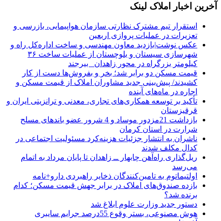
آخرین اخبار املاک لینک
استقرار تیم مشترک نظارتی سازمان هواپیمایی، بازرسی و
تعزیرات در عملیات پروازی اربعین
عکس نوشت|بازدید معاون مهندسی و ساخت اداره‌کل راه و
شهرسازی سیستان و بلوچستان از عملیات ساخت ۳۶
کیلومتر بزرگراه در محور زاهدان_ بیرجند
قیمت مسکن دو برابر شد؛ بخر و بفروش‌ها دست از کار
کشیدند/ پیش‌بینی جدید مشاوران املاک از قیمت مسکن و
اجاره‌ در ماه‌های آینده
تأکید بر توسعه همکاری‌های تجاری، معدنی و ترانزیتی ایران و
قرقیزستان
بازداشت 21مزدور موساد و 4 شرور عضو باندهای مسلح
شرارت در استان کرمان
ناشران به انتشار جزئیات هزینه‌کرد مسئولیت اجتماعی در
کدال مکلف شدند
ریل‌گذاری راه‌آهن چابهار ــ زاهدان تا پایان مرداد به اتمام
می‌رسد
اولتیماتوم به تامین‌کنندگان ذخایر راهبردی دارو+نامه
بازده صندوق‌های املاک در برابر جهش قیمت مسکن؛ کدام
برنده شد؟
دستور جدید وزارت علوم ابلاغ شد
هوش مصنوعی، بستر وقوع 55درصد جرایم سایبری