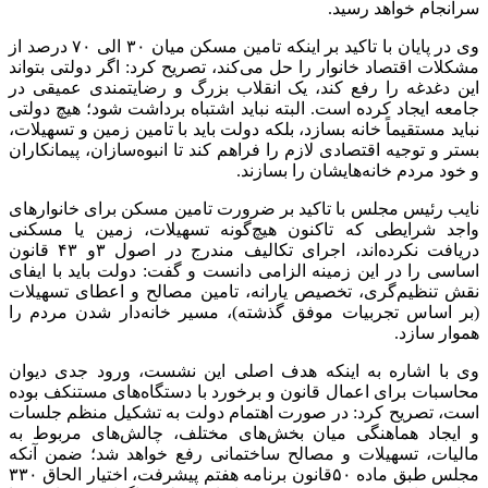
سرانجام خواهد رسید.
وی در پایان با تاکید بر اینکه تامین مسکن میان ۳۰ الی ۷۰ درصد از
مشکلات اقتصاد خانوار را حل می‌کند، تصریح کرد: اگر دولتی بتواند
این دغدغه را رفع کند، یک انقلاب بزرگ و رضایتمندی عمیقی در
جامعه ایجاد کرده است. البته نباید اشتباه برداشت شود؛ هیچ دولتی
نباید مستقیماً خانه بسازد، بلکه دولت باید با تامین زمین و تسهیلات،
بستر و توجیه اقتصادی لازم را فراهم کند تا انبوه‌سازان، پیمانکاران
و خود مردم خانه‌هایشان را بسازند.
نایب رئیس مجلس با تاکید بر ضرورت تامین مسکن برای خانوارهای
واجد شرایطی که تاکنون هیچ‌گونه تسهیلات، زمین یا مسکنی
دریافت نکرده‌اند، اجرای تکالیف مندرج در اصول ۳و ۴۳ قانون
اساسی را در این زمینه الزامی دانست و گفت: دولت باید با ایفای
نقش تنظیم‌گری، تخصیص یارانه، تامین مصالح و اعطای تسهیلات
(بر اساس تجربیات موفق گذشته)، مسیر خانه‌دار شدن مردم را
هموار سازد.
وی با اشاره به اینکه هدف اصلی این نشست، ورود جدی دیوان
محاسبات برای اعمال قانون و برخورد با دستگاه‌های مستنکف بوده
است، تصریح کرد: در صورت اهتمام دولت به تشکیل منظم جلسات
و ایجاد هماهنگی میان بخش‌های مختلف، چالش‌های مربوط به
مالیات، تسهیلات و مصالح ساختمانی رفع خواهد شد؛ ضمن آنکه
مجلس طبق ماده ۵۰قانون برنامه هفتم پیشرفت، اختیار الحاق ۳۳۰