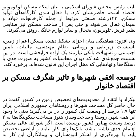
نایب رئیس مجلس شورای اسلامی با بیان اینکه مسکن لوکوموتیو
اقتصاد است، خاطرنشان کرد: با فعال شدن کارگاه‌های تولید
مسکن، ۱۴۳رشته صنعتی مرتبط از جمله کارخانجات فولاد و
سیمان فعال می‌شوند و حتی پس از ساخت مسکن نیز صنایعی
نظیر فرش، تلویزیون، یخچال و سایر لوازم خانگی رونق می‌گیرند.
وی افزود: هماهنگی میان اجزای تشکیل‌دهنده مسکن اعم از زمین،
تاسیسات زیربنایی و روبنایی، نظام مهندسی، مالیات، تامین
اجتماعی و تسهیلات بانکی نیازمند یک اراده فرابخشی است. در این
نشست جمع‌بندی شد که دیوان محاسبات کشور به صورت جدی با
دستگاه‌ها و نهادهایی که مخل اجرای این قانون شده‌اند، برخورد کند.
توسعه افقی شهرها و تاثیر شگرف مسکن بر
اقتصاد خانوار
نیکزاد با انتقاد از محدودیت‌های تخصیص زمین در کشور گفت: در
حال حاضر کل مساحت شهرها و روستاهای جمهوری اسلامی ایران
تنها ۱.۷ درصد از وسعت کل کشور را در بر می‌گیرد؛ یعنی با وجود
این همه شهر، روستا و ساخت‌وساز، هنوز مساحت سکونتگاه‌ها به ۲
درصد وسعت پهناور کشور نرسیده است. اگر شورای عالی مسکن
اهتمام جدی داشته باشد، بانک‌ها پای کار بیایند و اراضی تخصیص
یابد، با بهره‌گیری از لشکر انبوه‌سازان و پیمانکاران این کار به