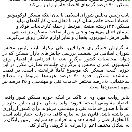
نایب رئیس مجلس شورای اسلامی با بیان اینکه مسکن لوکوموتیو
اقتصاد است، خاطرنشان کرد: با فعال شدن کارگاه‌های تولید
مسکن، ۱۴۳رشته صنعتی مرتبط از جمله کارخانجات فولاد و
سیمان فعال می‌شوند و حتی پس از ساخت مسکن نیز صنایعی
نظیر فرش، تلویزیون، یخچال و سایر لوازم خانگی رونق می‌گیرند.
به گزارش خبرگزاری خبرآنلاین، علی نیکزاد نایب رئیس مجلس
شورای اسلامی در نشست بررسی چالش‌های بازار مسکن که در
دیوان محاسبات کشور برگزار شد، با قدردانی از اهتمام ویژه
کمیسیون عمران مجلس و برگزاری جلسات نظارتی مکرر در این
حوزه، گفت: مسکن یک موضوع کاملاً فرابخشی است. در قیمت
تمام‌شده مسکن، حدود ۷۰ درصد هزینه‌ها مربوط به مصالح
ساختمانی، ۵ درصد مختص خدمات فنی و مهندسی و ۲۵ درصد نیز
سهم دستمزدها است.
بنابر روایت مهر، وی با تاکید بر اینکه حوزه مسکن تبلور واقعی
اقتصاد مقاومتی است، افزود: تولید مسکن نیازی به ارز ندارد و
اتفاقاً با صدور خدمات فنی و مهندسی می‌تواند برای کشور ارزآوری
نیز داشته باشد. قانون نیز به اندازه کافی به دولت اختیار داده است
تا الحاق اراضی را انجام دهد و به افراد واجد شرایط، زمین رایگان را
به اشکال مختلف اعم از انفرادی یا گروهی واگذار کند.