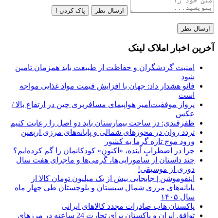
ارسال نظر
پاک کردن !
آخرین اخبار املاک لینک
امنیت گردشگران و حفاظت از طبیعت باید همزمان تامین
شود
فائو هشدار داد: جهان با افزایش قیمت مواد غذایی مواجه
است
پرواز موفقیت‌آمیز هواپیمای مسافربری چین در ارتفاع بالا /
عکس
ظفرقندی: در ساخت بیمارستان باید دو اصل را رعایت کنیم
تردد روان در محورهای شمالی و پایانه‌های مرزی اربعین
ورود موج تازه گرما به کشور
چرا در اضطرابِ آینده، «اکنونِ» کودکانمان را گم کرده‌ایم؟
چند داستان از سامورایی‌ها، گرمی‌ها و ماجرای هفت سال
دوری از موسیقی!
اینفوموشن | جابجایی بیش از یک میلیون تومان کالا از
پایانه‌های مرزی شمال سیستان و بلوچستان طی چهار ماه
سال ۱۴۰۵
پاکستان هاب صادرات مجدد کالاهای ایرانی
توافق ایران و پاکستان برای تجارت 24 ساعته در مرزهای