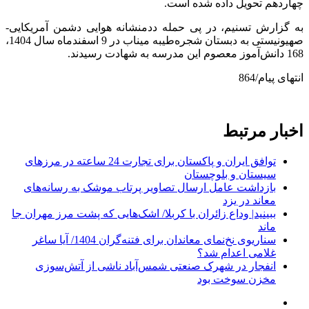
چهاردهم تحویل داده شده است.
به گزارش تسنیم، در پی حمله ددمنشانه هوایی دشمن آمریکایی-
صهیونیستی به دبستان شجره‌طیبه میناب در 9 اسفندماه سال 1404،
168 دانش‌آموز معصوم این مدرسه به شهادت رسیدند.
انتهای پیام/864
اخبار مرتبط
توافق ایران و پاکستان برای تجارت 24 ساعته در مرزهای
سیستان و بلوچستان
بازداشت عامل ارسال تصاویر پرتاب موشک به رسانه‌های
معاند در یزد
ببینید| وداع زائران با کربلا/ اشک‌هایی که پشت مرز مهران جا
ماند
سناریوی نخ‌نمای معاندان برای ‌فتنه‌گران 1404/ آیا ساغر
غلامی اعدام شد؟
انفجار در شهرک صنعتی شمس‌آباد ناشی از آتش‌سوزی
مخزن سوخت بود