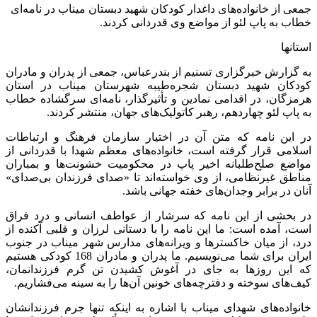
جمعی از خانواده‌های داغدار کودکان شهید دبستان میناب در نامه‌ای
خطاب به پاپ لئو از مواضع وی قدردانی کردند.
استانها
به گزارش خبرگزاری تسنیم از بندرعباس، جمعی از پدران و مادران
کودکان شهید دبستان شجره‌طیبه شهرستان میناب در استان
هرمزگان، در اقدامی نمادین و تأثیرگذار، نامه‌ای سرگشاده خطاب
به پاپ لئو چهاردهم، رهبر کاتولیک‌های جهان، منتشر کردند.
در این نامه که متن آن در اختیار سازمان فرهنگ و ارتباطات
اسلامی قرار گرفته است، خانواده‌های معظم شهدا با قدردانی از
مواضع صلح‌طلبانه اخیر پاپ در محکومیت خشونت‌ها و بمباران
مناطق غیرنظامی، از وی خواسته‌اند تا «صدای فرزندان بی‌صدای»
آنان در برابر وجدان‌های خفته جهانی باشد.
در بخشی از این نامه که سرشار از عواطف انسانی و درد فراق
است، آمده است: ما این نامه را با دستانی لرزان و قلبی آکنده از
درد، از میان خاکسترها و ویرانه‌های مدارس شهر میناب در جنوب
ایران برای شما می‌نویسیم. ما پدران و مادران 168 کودکی هستیم
که این روزها به جای در آغوش کشیدن تن گرم فرزندانمان،
کیف‌های سوخته و دفترچه‌های خونین آن‌ها را به سینه می‌فشاریم.
خانواده‌های شهدای میناب با اشاره به اینکه تنها جرم فرزندانشان