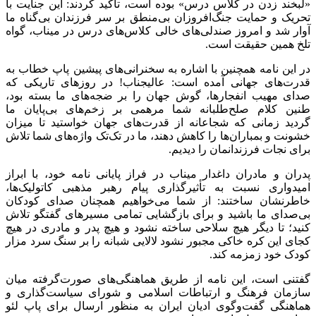
«لبخند زدن در کلاس درس» بوده است، تأکید کردند: این جنایت با
تحریک و حمایت جنگ‌افروزان بی‌منطق بر سر فرزندان بی‌گناه ما
آوار شد و امروز صندلی‌های خالی کلاس‌های درس در میناب، گواه
تلخ همین حقیقت است.
در این نامه همچنین با اشاره به سخنرانی‌های پیشین پاپ خطاب به
قدرت‌های جهانی آمده است: عالیجناب! در روزهای تاریکی که
صدای مهیب انفجارها، گوش جهان را بر ضجه‌های ما بسته بود،
طنین کلام صلح‌طلبانه شما مرهمی بر زخم‌های بی‌پایان ما
گردید زمانی که شجاعانه از قدرت‌های جهان خواستید تا میزان
خشونت و بمباران‌ها را کاهش دهند، ما در تک‌تک واژه‌های شما تلاش
برای نجات فرزندانمان را دیدیم.
پدران و مادران داغدار میناب در فراز پایانی نامه خود، با ابراز
امیدواری نسبت به تأثیرگذاری پیام رهبر مذهبی کاتولیک‌ها،
خاطرنشان ساختند: از شما می‌خواهیم همچنان صدای کودکان
بی‌صدای ما باشید و برای بازگشایی تمامی مسیرهای گفتگو تلاش
کنید؛ تا دیگر هیچ سلاحی ساخته نشود و هیچ پدر و مادری در هیچ
کجای این کره خاکی مجبور نشود لالایی شبانه را بر سنگ سرد مزار
کودک خود زمزمه کند.
گفتنی است، این نامه از طریق هماهنگی‌های صورت‌گرفته میان
سازمان فرهنگ و ارتباطات اسلامی و شورای سیاست‌گذاری و
هماهنگی گفت‌وگوی ادیان ایران به منظور ارسال برای پاپ لئو