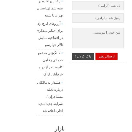
رگبار پراکنده در
نیمه شمالی استان
تهران تا شنبه
آرزوهای ایرج راد
برای «تئاتر متفکر»
در افتتاحیه نمایش
تالار چهارسو
کلنگ‌زنی مجتمع
ارسال نظر
پاک کردن !
خدماتی رفاهی
کاسیت در آزادراه
خرم‌آباد ـ اراک
هشدار به مالکان
درباره تخلیه
مستاجران /
شرایط جدید تمدید
اجاره اعلام شد
بازار