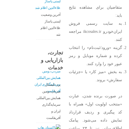
متقاضیان برای مشاهده نتایج
آخرین وضعیت
باید:
ایمنی پاساژ
به سایت رسمی فروش
علاءالدین اعلام
ایران‌خودرو ikcosales.ir مراجعه
شد
کنند.
گزینه «ورود/ثبت‌نام» را انتخاب
تجارت،
کرده و شماره موبایل و رمز
بازاریابی و
عبور خود را وارد کنند.
خدمات
به بخش «میز کار» یا «جزئیات
سفارش» بروند.
یزد، امسال
میزبان دومین
در صورت برنده شدن، عبارت
همایش بین‌المللی
«منتخب اولویت اول» همراه با
سرمایه‌گذاری
ایران و
کد پیگیری و ردیف قرارداد
آفریقاست
نمایش داده می‌شود. پیامک
اطلاع‌رسانی نیز تا ۲۴ ساعت