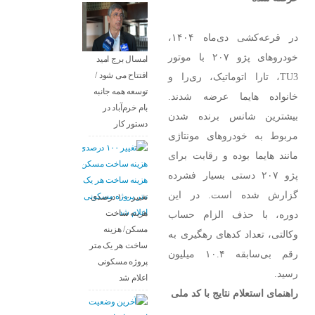
در قرعه‌کشی دی‌ماه ۱۴۰۴،
خودروهای پژو ۲۰۷ با موتور
امسال برج امید
افتتاح می شود /
TU3، تارا اتوماتیک، ری‌را و
توسعه همه جانبه
خانواده هایما عرضه شدند.
بام خرم‌آباد در
بیشترین شانس برنده شدن
دستور کار
مربوط به خودروهای مونتاژی
مانند هایما بوده و رقابت برای
پژو ۲۰۷ دستی بسیار فشرده
گزارش شده است. در این
تغییر ۱۰۰ درصدی
هزینه ساخت
دوره، با حذف الزام حساب
مسکن/ هزینه
وکالتی، تعداد کدهای رهگیری به
ساخت هر یک متر
رقم بی‌سابقه ۱۰.۴ میلیون
پروژه مسکونی
رسید.
اعلام شد
راهنمای استعلام نتایج با کد ملی