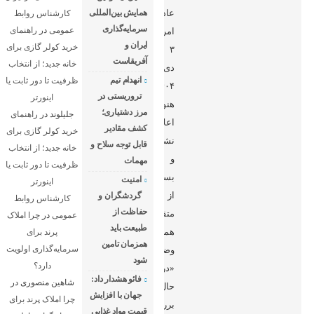
عادی
همایش بین‌المللی
کارشناس روابط
سرمایه‌گذاری
عمومی
در
راهنمای
امروز،
ایران و
خرید کولر گازی برای
۳
آفریقاست
خانه جدید؛ از انتخاب
دی
انهدام تیم
ظرفیت تا دور ثابت یا
۱۴۰۴
تروریستی در
اینورتر
هنوز
مرز دشتیاری؛
جلیلوند
در
راهنمای
اعلام
کشف مقادیر
خرید کولر گازی برای
نشده
قابل توجه سلاح و
خانه جدید؛ از انتخاب
و
مهمات
ظرفیت تا دور ثابت یا
بسیاری
امنیت
اینورتر
از
گردشگران و
کارشناس روابط
حفاظت از
متقاضیان
عمومی
در
چرا املاک
طبیعت باید
همچنان
پرند برای
همزمان تامین
سرمایه‌گذاری اولویت
وضعیت
شود
دارد؟
«در
فائو هشدار داد:
شاهین منصوری
در
حال
جهان با افزایش
چرا املاک پرند برای
بررسی»
قیمت مواد غذایی