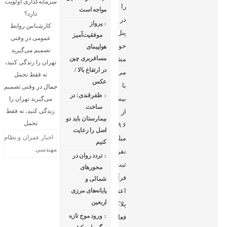
سرمایه‌گذاری اولویت
را
مواجه است
دارد؟
در
پرواز
کارشناس روابط
پنل
موفقیت‌آمیز
عمومی
در
وقتی
خود
هواپیمای
تصمیم می‌گیرید
مسافربری چین
مشاهده
تهران را زندگی کنید،
در ارتفاع بالا /
می‌کنند.
نه فقط تحمل
عکس
با
جمال
در
وقتی تصمیم
ظفرقندی: در
بیش
می‌گیرید تهران را
ساخت
زندگی کنید، نه فقط
از
بیمارستان باید دو
تحمل
۹.۶
اصل را رعایت
اخبار عمران و نظام
میلیون
کنیم
مهندسی
نفر
تردد روان در
ثبت‌نام‌کننده،
محورهای
فرآیند
شمالی و
اعتبارسنجی
پایانه‌های مرزی
اربعین
پلاک
ورود موج تازه
فعال