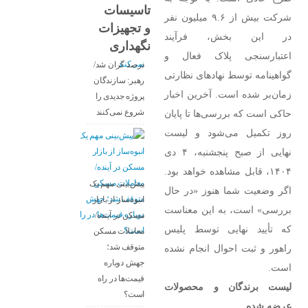
تاسیسات
شرکت بیش از ۹.۶ میلیون نفر
و تجهیزات
قیمت مصالح
در این بخش، فرآیند
نگهداری
ساختمانی ۱۰۰
اعتبارسنجی پلاک فعال و
درصد گران شد/
گواهینامه توسط نهادهای نظارتی
رهبر: سازندگان
زمان‌بر شده است. آخرین اخبار
پروژه جدیدی را
شروع نمی‌کنند
حاکی است که بررسی‌ها تا پایان
روز تکمیل می‌شود و لیست
نهایی از صبح پنجشنبه، ۴ دی
۱۴۰۴، قابل مشاهده خواهد بود.
پیش‌بینی مهم یک
اگر وضعیت شما هنوز «در حال
انبوه‌ساز از بازار
بررسی» است، به این معناست
مسکن در آینده/
که تأیید نهایی توسط پلیس
معاملات مسکن
متوقف شد؛
راهور و ثبت احوال انجام نشده
جهش دوباره
است.
قیمت‌ها در راه
لیست برندگان و محصولات
است؟
عرضه شده