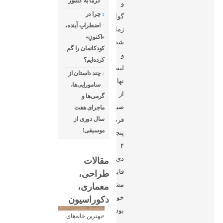
گرما به کشور
و
چرا در
گواهینامه
اضطرابِ آینده،
زمان‌بر
«اکنونِ»
شده
کودکانمان را گم
و
کرده‌ایم؟
لیست
چند داستان از
نهایی
سامورایی‌ها،
از
گرمی‌ها و
صبح
ماجرای هفت
سال دوری از
فردا،
موسیقی!
پنجشنبه
۴
دی،
مقالات
قابل
طراحی،
مشاهده
معماری،
خواهد
دکوراسیون
بود.
«بهترین خانه‌های