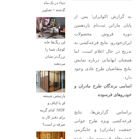
دنیا» در یک ماه
گذشته + تصاویر
به گزارش اکوایران؛ پس از
پایان ماراتن ثبت‌نام یازدهمین
دوره فروش محصولات
ایران‌خودرو، نتایج قرعه‌کشی به
این رنگ‌ها خانه
کوچک شما را
تدریج در حال اعلام است، اما
بزرگ‌تر نشان
همچنان ابهاماتی درباره نمایش
می‌دهند
نتایج متقاضیان طرح عادی وجود
دارد.
اسامی برندگان طرح مادران و
خودروهای فرسوده
پارتیشن شیشه
ای یا کناف و
MDF؛ کدام گزینه
براساس گزارش‌ها، نتایج
برای دفتر کار به
قرعه‌کشی ویژه طرح جوانی
صرفه تر است؟
جمعیت (مادران) و جایگزینی
خودروهای فرسوده نهایی شده