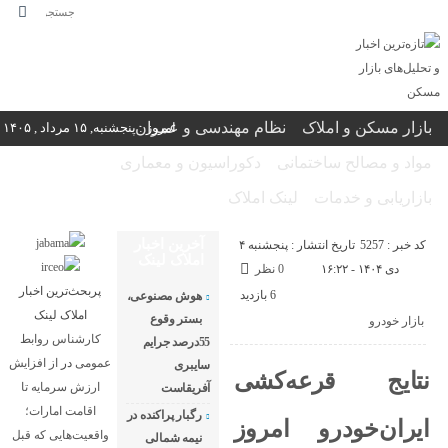
بازار مسکن و املاک
نظام مهندسی و عمران
امروز : پنجشنبه, ۱۵ مرداد , ۱۴۰۵
مواد و مصالح ساختمانی
دکوراسیون و معماری
بازاریابی و خدمات
لینک املاک
آخرین اخبار
کد خبر : 5257
تاریخ انتشار : پنجشنبه ۴
املاک لینک
دی ۱۴۰۴ - ۱۶:۲۲
0 نظر
پربحث‌ترین اخبار
6 بازدید
هوش مصنوعی،
املاک لینک
بستر وقوع
بازار خودرو
کارشناس روابط
55درصد جرایم
عمومی
در
از افزایش
سایبری
نتایج قرعه‌کشی
ارزش سرمایه تا
آفریقاست
اقامت امارات؛
رگبار پراکنده در
ایران‌خودرو امروز
واقعیت‌هایی که قبل
نیمه شمالی