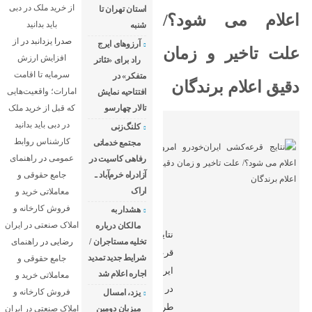
از خرید ملک در دبی
استان تهران تا
اعلام می شود؟/
باید بدانید
شنبه
صدرا یزدانبد
در
از
آرزوهای ایرج
علت تاخیر و زمان
افزایش ارزش
راد برای «تئاتر
سرمایه تا اقامت
متفکر» در
دقیق اعلام برندگان
امارات؛ واقعیت‌هایی
افتتاحیه نمایش
تالار چهارسو
که قبل از خرید ملک
در دبی باید بدانید
کلنگ‌زنی
کارشناس روابط
مجتمع خدماتی
عمومی
در
راهنمای
رفاهی کاسیت در
آزادراه خرم‌آباد ـ
جامع حقوقی و
اراک
معاملاتی خرید و
فروش کارخانه و
هشدار به
املاک صنعتی در ایران
مالکان درباره
نتایج
تخلیه مستاجران /
رضایی
در
راهنمای
قرعه‌کشی
شرایط جدید تمدید
جامع حقوقی و
ایران‌خودرو
اجاره اعلام شد
معاملاتی خرید و
در
فروش کارخانه و
یزد، امسال
طرح
میزبان دومین
املاک صنعتی در ایران