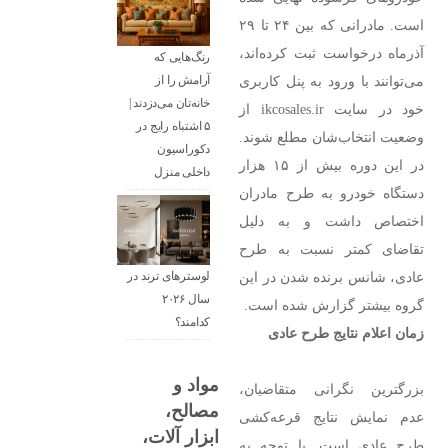
است. مادرانی که بین ۲۴ تا ۲۹
آذرماه درخواست ثبت کرده‌اند،
رنگ‌هایی که
می‌توانند با ورود به پنل کاربری
آرامش را از
خانه‌تان می‌دزدند |
خود در سایت ikcosales.ir از
۵ اشتباه رایج در
وضعیت انتخاب‌شان مطلع شوند.
دکوراسیون
در این دوره بیش از ۱۵ هزار
داخلی منزل
دستگاه خودرو به طرح مادران
اختصاص داشت و به دلیل
تقاضای کمتر نسبت به طرح
عادی، شانس برنده شدن در این
لوسترهای ترند در
سال ۲۰۲۶
گروه بیشتر گزارش شده است.
کدامند؟
زمان اعلام نتایج طرح عادی
مواد و
بزرگترین نگرانی متقاضیان،
مصالح،
عدم نمایش نتایج قرعه‌کشی
ابزار آلات،
طرح عادی است. با توجه به