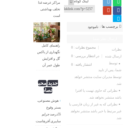
لینک کوتاه
مراکز عرضه غذا
تخلف بهداشتی
است
برچسب ها :
ناموجود
ارسال نظر شما
راهنمای کامل
مجموع نظرات : 0
نظرات
نگهداری از باکس
در انتظار بررسی : 0
ارسال شده
گل و افزایش
توسط
انتشار یافته : 0
طول عمر آن
شما، پس از تایید
توسط مدیران سایت منتشر خواهد
جدید
محبوب
شد.
تصادفی
نظراتی که حاوی تهمت یا افترا
باشد منتشر نخواهد شد.
هوش مصنوعی،
نظراتی که به غیر از زبان فارسی یا
بستر وقوع
غیر مرتبط با خبر باشد منتشر نخواهد
55درصد جرایم
شد.
سایبری آفریقاست