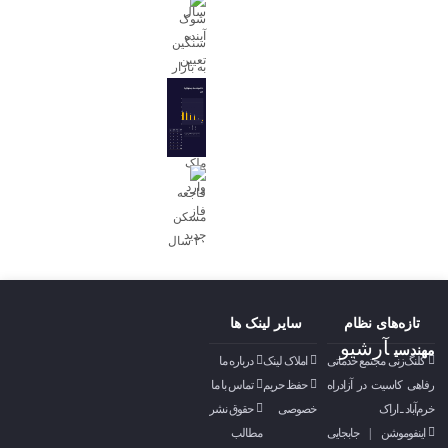
تازه‌های نظام
سایر لینک ها
آرشیو
مهندسی
کلنگ‌زنی مجتمع خدماتی
املاک لینک
درباره ما
رفاهی کاسیت در آزادراه
حفظ حریم
تماس با ما
خرم‌آباد ـ اراک
خصوصی
حقوق نشر
اینفوموشن | جابجایی
مطالب