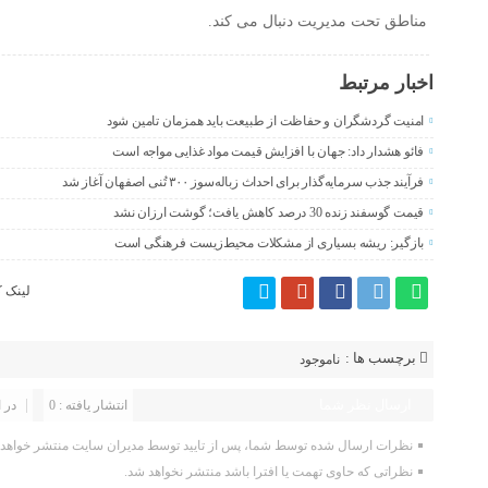
مناطق تحت مدیریت دنبال می‌ کند.
اخبار مرتبط
امنیت گردشگران و حفاظت از طبیعت باید همزمان تامین شود
فائو هشدار داد: جهان با افزایش قیمت مواد غذایی مواجه است
فرآیند جذب سرمایه‌گذار برای احداث زباله‌سوز ۳۰۰ تُنی اصفهان آغاز شد
قیمت گوسفند زنده 30 درصد کاهش یافت؛ گوشت ارزان نشد
بازگیر: ریشه بسیاری از مشکلات محیط‌زیست فرهنگی است
لینک ک
برچسب ها :
ناموجود
ارسال نظر شما
انتشار یافته : 0
در 
نظرات ارسال شده توسط شما، پس از تایید توسط مدیران سایت منتشر خواهد 
نظراتی که حاوی تهمت یا افترا باشد منتشر نخواهد شد.