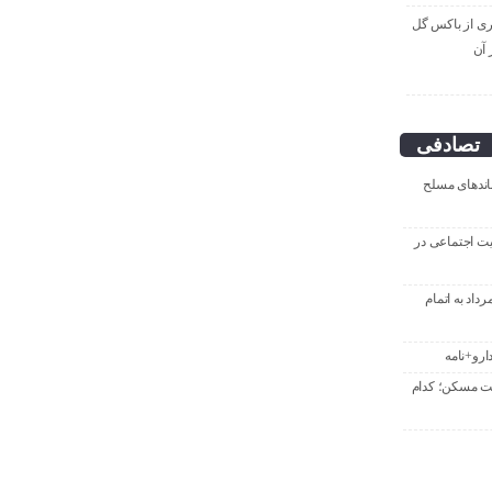
ری از باکس گل
 آن
تصادفی
4 شرور عضو باندهای مسلح
یت اجتماعی در
رداد به اتمام
دارو+نامه
مت مسکن؛ کدام