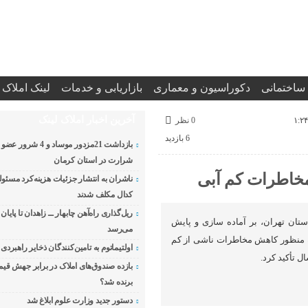
 ساختمانی
دکوراسیون و معماری
بازاریابی و خدمات
لینک املاک
آخرین اخبار املاک لینک
0 نظر
6 بازدید
بازداشت 21مزدور موساد و
شرارت در استان کرمان
مخاطرات کم آبی
ناشران به انتشار جزئیات هزینه‌کرد مسئو
کدال مکلف شدند
ریل‌گذاری راه‌آهن چابهار ــ زاهدان تا پایان 
ان تهران، بر آماده‌ سازی و پایش
می‌رسد
ه‌ منظور کاهش مخاطرات ناشی از کم‌
اولتیماتوم به تامین‌کنندگان ذخایر راهبردی 
 تأکید کرد.
بازده صندوق‌های املاک در برابر جهش ق
برنده شد؟
دستور جدید وزارت علوم ابلاغ شد