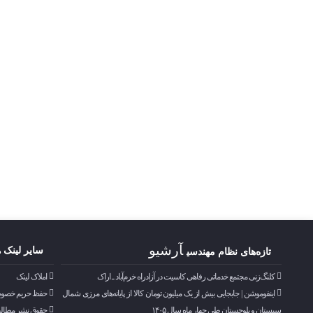
آرشیو
سایر لینک ه
تازه‌های نظام مهندسی
کلنگ‌زنی مجتمع خدماتی رفاهی کاسیت در آزادراه خرم‌آباد ـ اراک
املاک لینک
اینفوموشن | جابجایی بیش از یک میلیون تومان کالا از پایانه‌های مرزی شمال
حفظ حریم خصو
سیستان و بلوچستان طی چهار ماه سال ۱۴۰۵
حقوق نشر مطال