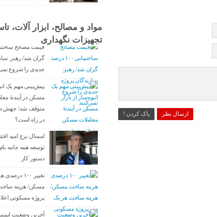
مواد و مصالح، ابزار آلات، ت
تجهیزات نگهداری
گران شد/ رهبر: ساز
جدیدی را شروع نمی‌
پیش‌بینی مهم یک انبو
مسکن در آینده/ مع
متوقف شد؛ جهش دوب
ارسال نظر
پاک کردن !
در راه است؟
امسال برج امید افتت
توسعه همه جانبه بام 
دستور کار
تغییر ۱۰۰ درص
مسکن/ هزینه ساخت 
پروژه مسکونی اعلا
آخرین وضعیت ایمنی