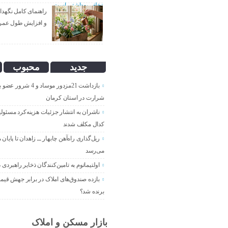
راهنمای کامل نگهدا
و افزایش طول عمر
جدید
محبوب
بازداشت 21مزدور موساد و 
شرارت در استان کرمان
ناشران به انتشار جزئیات هزینه‌کرد مسئول
کدال مکلف شدند
ریل‌گذاری راه‌آهن چابهار ــ زاهدان تا پایان م
می‌رسد
اولتیماتوم به تامین‌کنندگان ذخایر راهبردی 
بازده صندوق‌های املاک در برابر جهش قی
برنده شد؟
بازار مسکن و املاک