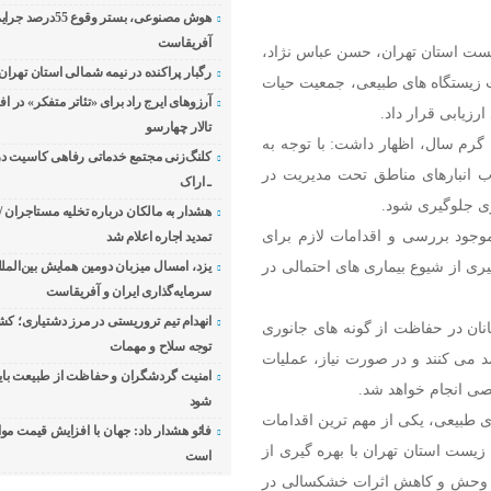
هوش مصنوعی، بستر وقوع 
آفریقاست
ت استان تهران، حسن عباس‌ نژاد،
رگبار پراکنده در نیمه شمالی استان تهران 
 زیستگاه‌ های طبیعی، جمعیت حیات‌
آرزوهای ایرج راد برای «تئاتر متفکر» در اف
رزیابی قرار داد.
تالار چهارسو
 گرم سال، اظهار داشت: با توجه به
کلنگ‌زنی مجتمع خدماتی رفاهی کاسیت در آز
‌ انبارهای مناطق تحت مدیریت در
ـ اراک
ری جلوگیری شود.
هشدار به مالکان درباره تخلیه مستاجران 
 موجود بررسی و اقدامات لازم برای
تمدید اجاره اعلام شد
ی از شیوع بیماری‌ های احتمالی در
یزد، امسال میزبان دومین همایش بین‌المل
سرمایه‌گذاری ایران و آفریقاست
انهدام تیم تروریستی در مرز دشتیاری؛ کش
ان در حفاظت از گونه‌ های جانوری
توجه سلاح و مهمات
می‌ کنند و در صورت نیاز، عملیات
امنیت گردشگران و حفاظت از طبیعت باید
صی انجام خواهد شد.
شود
 طبیعی، یکی از مهم‌ ترین اقدامات
فائو هشدار داد: جهان با افزایش قیمت موا
ت استان تهران با بهره‌ گیری از
است
ات‌ وحش و کاهش اثرات خشکسالی در