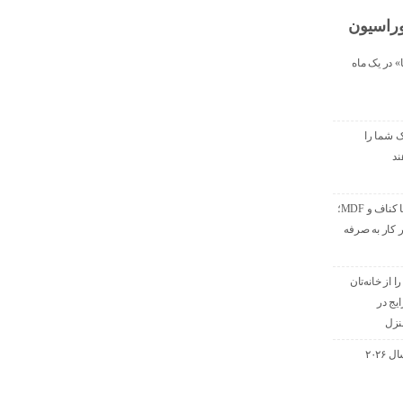
راسیون
ا» در یک ماه
ک شما را
ند
پارتیشن شیشه ای یا کناف و MDF؛
ر کار به صرفه
 از خانه‌تان
باه رایج در
نزل
لوسترهای ترند در سال ۲۰۲۶