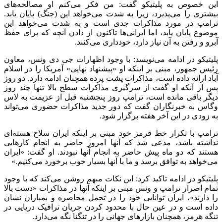
این خصوص به پلیتیکو گفت: من فکر می‌کنم او مصالحه‌های
بیشتری را می‌پذیرد، زیرا به شدت می‌خواهد این (جنگ) پایان یابد.
ترامپ در مورد مذاکرات جدی است و به شدت می‌خواهد این
موضوع پایان یابد، اما ایرانی‌ها تاکنون از دادن آنچه که برای حفظ
آبرو و رفتن به آن نیاز دارد، خودداری می‌کنند.
پلیتیکو در ادامه می‌نویسد: با وجود اظهارات جی دی ونس، معاون
رئیس جمهور، مبنی بر اینکه او «پیشنهاد نهایی» آمریکا را در اسلام
آباد ارائه داده است، مذاکرات پشت پرده همچنان ادامه دارد. دو روز
پس از آنکه او گفت از سرگیری مذاکرات سطح بالا تنها چند روز
دیگر باقی مانده است، ترامپ روز پنجشنبه قبل از عزیمت به لاس
وگاس به خبرنگاران گفت که دور جدید مذاکرات حضوری می‌تواند
به زودی در این آخر هفته برگزار شود.
ترامپ با تکرار خط قرمز خود مبنی بر اینکه ایران سلاح هسته‌ای
نداشته باشد، مدعی شد که آنها امروز حاضر به انجام کار‌هایی
هستند که دو ماه پیش حاضر به انجام آنها نبودند. او گفت: «ایران
می‌خواهد به توافق برسد و ما با آنها بسیار خوب برخورد می‌کنیم.»
پلیتیکو در ادامه تاکید کرد: این نکات مبهم روشن می‌کند که با وجود
تمام اصرار ترامپ و ونس مبنی بر اینکه آنها در مذاکرات «دست بالا
را دارند»، ایران توانایی خود را در تحمل محاصره و بمباران نشان
داده است و در عین حال با محدود کردن جریان ترافیک دریایی در
تنگه هرمز، همچنان بازار‌های جهانی را در تنگنا نگه می‌دارد.