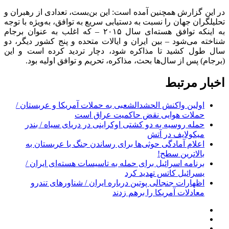
در این گزارش همچنین آمده است: این بن‌بست، تعدادی از رهبران و
تحلیلگران جهان را نسبت به دستیابی سریع به توافق، به‌ویژه با توجه
به اینکه توافق هسته‌ای سال ۲۰۱۵ – که اغلب به عنوان برجام
شناخته می‌شود – بین ایران و ایالات متحده و پنج کشور دیگر، دو
سال طول کشید تا مذاکره شود، دچار تردید کرده است و این
(برجام) پس از سال‌ها بحث، مذاکره، تحریم و توافق اولیه بود.
اخبار مرتبط
اولین واکنش الحشدالشعبی به حملات آمریکا و عربستان /
حملات هوایی نقض حاکمیت عراق است
حمله روسیه به دو کشتی اوکراینی در دریای سیاه / بندر
میکولایف در آتش
اعلام آمادگی حوثی‌ها برای رساندن جنگ با عربستان به
بالاترین سطح!
برنامه اسرائیل برای حمله به تاسیسات هسته‌ای ایران /
یسرائیل کاتس تهدید کرد
اظهارات جنجالی پوتین درباره ایران / شناورهای تندرو
معادلات آمریکا را برهم زدند