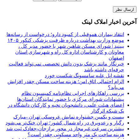
آخرین اخبار املاک لینک
انتقاد بیماران هموفیلی از کمبود دارو؛ درخواست از رسانه‌ها
موضع وزارت بهداشت درباره ظرفیت پزشکی کنکور ۱۴۰۵
ببینید | شورای مسکن شاهین شهر با حضور مدیر کل ،
معاونان و کارشناسان اداره کل راه و شهرسازی استان
اصفهان
خبرنگار مانند پزشک بدون دانش تخصصی نمی‌تواند فعالیت
حرفه‌ای داشته باشد
نقشه اپل علیه سامسونگ شکست خورد
الزام احتمالی اتاق امن؛ هزینه ساخت مسکن چقدر افزایش
می‌یابد؟
بررسی راهکارهای اجرایی نظام‌نامه کمیسیون نظام
پیشنهادات شورای مرکزی با حضور نمایندگان استان‌ها
اعضای هیئت علمی، دانشجویان نخبه و کارکنان دانشگاه در
یک شبکه‌ اثرگذار
بیست و یکمین جشنواره نمایش عروسکی تهران -مبارک
رگبار و رعدوبرق در راه شمال کشور؛ تهران خنک‌تر می‌شود
بیشترین سرعت غیرمجاز در محور برازجان-چغادک ثبت شد
هزینه ساخت یک متر واحد مسکونی چقدر است؟