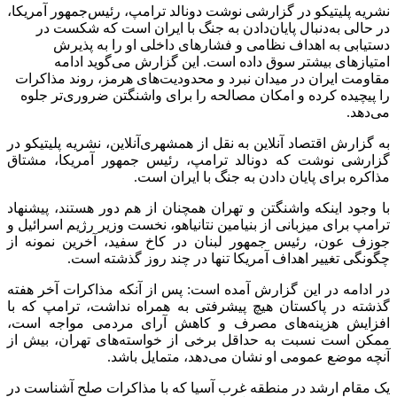
نشریه پلیتیکو در گزارشی نوشت دونالد ترامپ، رئیس‌جمهور آمریکا،
در حالی به‌دنبال پایان‌دادن به جنگ با ایران است که شکست در
دستیابی به اهداف نظامی و فشار‌های داخلی او را به پذیرش
امتیاز‌های بیشتر سوق داده است. این گزارش می‌گوید ادامه
مقاومت ایران در میدان نبرد و محدودیت‌های هرمز، روند مذاکرات
را پیچیده کرده و امکان مصالحه را برای واشنگتن ضروری‌تر جلوه
می‌دهد.
به گزارش اقتصاد آنلاین به نقل از همشهری‌آنلاین، نشریه پلیتیکو در
گزارشی نوشت که دونالد ترامپ، رئیس جمهور آمریکا، مشتاق
مذاکره برای پایان دادن به جنگ با ایران است.
با وجود اینکه واشنگتن و تهران همچنان از هم دور هستند، پیشنهاد
ترامپ برای میزبانی از بنیامین نتانیاهو، نخست وزیر رژیم اسرائیل و
جوزف عون، رئیس جمهور لبنان در کاخ سفید، آخرین نمونه از
چگونگی تغییر اهداف آمریکا تنها در چند روز گذشته است.
در ادامه در این گزارش آمده است: پس از آنکه مذاکرات آخر هفته
گذشته در پاکستان هیچ پیشرفتی به همراه نداشت، ترامپ که با
افزایش هزینه‌های مصرف و کاهش آرای مردمی مواجه است،
ممکن است نسبت به حداقل برخی از خواسته‌های تهران، بیش از
آنچه موضع عمومی او نشان می‌دهد، متمایل باشد.
یک مقام ارشد در منطقه غرب آسیا که با مذاکرات صلح آشناست در