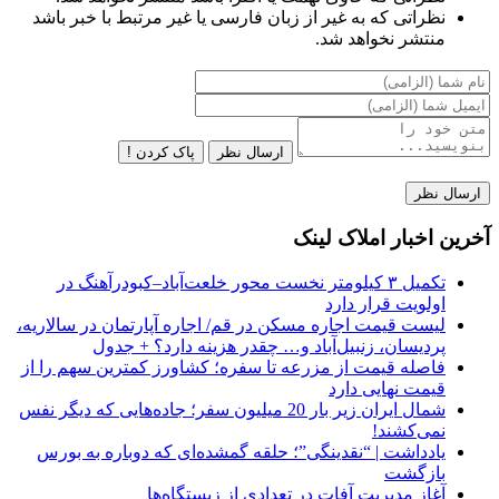
نظراتی که به غیر از زبان فارسی یا غیر مرتبط با خبر باشد
منتشر نخواهد شد.
ارسال نظر
پاک کردن !
آخرین اخبار املاک لینک
تکمیل ۳ کیلومتر نخست محور خلعت‌آباد–کبودرآهنگ در
اولویت قرار دارد
لیست قیمت اجاره مسکن در قم/ اجاره آپارتمان در سالاریه،
پردیسان، زنبیل‌آباد و… چقدر هزینه دارد؟ + جدول
فاصله قیمت از مزرعه تا سفره؛ کشاورز کمترین سهم را از
قیمت نهایی دارد
شمال ایران زیر بار 20 میلیون سفر؛ جاده‌هایی که دیگر نفس
نمی‌کشند!
یادداشت | “نقدینگی”؛ حلقه گمشده‌ای که دوباره به بورس
بازگشت
آغاز مدیریت آفات در تعدادی از زیستگاه‌ها