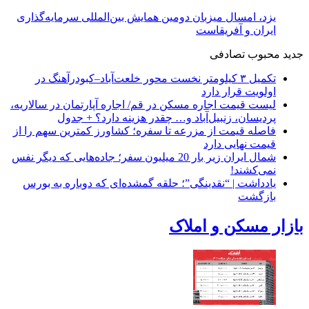
یزد، امسال میزبان دومین همایش بین‌المللی سرمایه‌گذاری
ایران و آفریقاست
جدید
محبوب
تصادفی
تکمیل ۳ کیلومتر نخست محور خلعت‌آباد–کبودرآهنگ در
اولویت قرار دارد
لیست قیمت اجاره مسکن در قم/ اجاره آپارتمان در سالاریه،
پردیسان، زنبیل‌آباد و… چقدر هزینه دارد؟ + جدول
فاصله قیمت از مزرعه تا سفره؛ کشاورز کمترین سهم را از
قیمت نهایی دارد
شمال ایران زیر بار 20 میلیون سفر؛ جاده‌هایی که دیگر نفس
نمی‌کشند!
یادداشت | “نقدینگی”؛ حلقه گمشده‌ای که دوباره به بورس
بازگشت
بازار مسکن و املاک