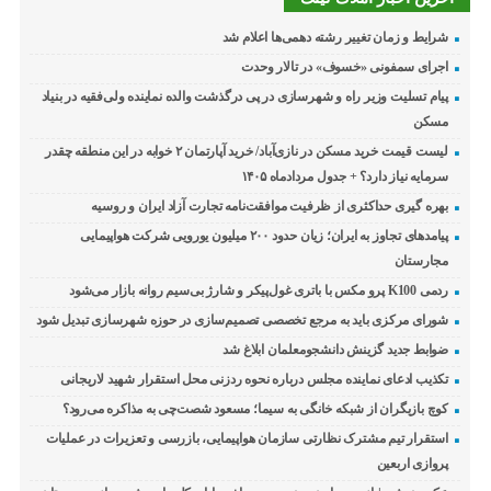
شرایط و زمان تغییر رشته دهمی‌ها اعلام شد
اجرای سمفونی «خسوف» در تالار وحدت
پیام تسلیت وزیر راه و شهرسازی در پی درگذشت والده نماینده ولی‌فقیه در بنیاد
مسکن
لیست قیمت خرید مسکن در نازی‌آباد/ خرید آپارتمان ۲ خوابه در این منطقه چقدر
سرمایه نیاز دارد؟ + جدول مردادماه ۱۴۰۵
بهره گیری حداکثری از ظرفیت موافقت‌نامه تجارت آزاد ایران و روسیه
پیامدهای تجاوز به ایران؛ زیان حدود ۲۰۰ میلیون یورویی شرکت هواپیمایی
مجارستان
ردمی K100 پرو مکس با باتری غول‌پیکر و شارژ بی‌سیم روانه بازار می‌شود
شورای مرکزی باید به مرجع تخصصی تصمیم‌سازی در حوزه شهرسازی تبدیل شود
ضوابط جدید گزینش دانشجومعلمان ابلاغ شد
تکذیب ادعای نماینده مجلس درباره نحوه ردزنی محل استقرار شهید لاریجانی
کوچ بازیگران از شبکه خانگی به سیما؛ مسعود شصت‌چی به مذاکره می‌رود؟
استقرار تیم مشترک نظارتی سازمان هواپیمایی، بازرسی و تعزیرات در عملیات
پروازی اربعین