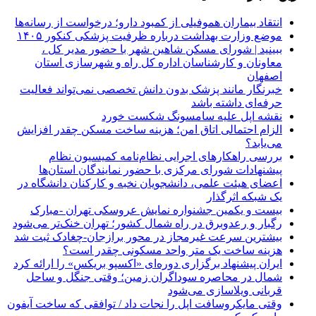
انتقاد بیماران هموفیلی از کمبود دارو؛ درخواست از رسانه‌ها
موضع وزارت بهداشت درباره ظرفیت پزشکی کنکور ۱۴۰۵
ببینید | شورای مسکن شاهین شهر با حضور مدیر کل ،
معاونان و کارشناسان اداره کل راه و شهرسازی استان
اصفهان
خبرنگار مانند پزشک بدون دانش تخصصی نمی‌تواند فعالیت
حرفه‌ای داشته باشد
نقشه اپل علیه سامسونگ شکست خورد
الزام احتمالی اتاق امن؛ هزینه ساخت مسکن چقدر افزایش
می‌یابد؟
بررسی راهکارهای اجرایی نظام‌نامه کمیسیون نظام
پیشنهادات شورای مرکزی با حضور نمایندگان استان‌ها
اعضای هیئت علمی، دانشجویان نخبه و کارکنان دانشگاه در
یک شبکه‌ اثرگذار
بیست و یکمین جشنواره نمایش عروسکی تهران -مبارک
رگبار و رعدوبرق در راه شمال کشور؛ تهران خنک‌تر می‌شود
بیشترین سرعت غیرمجاز در محور برازجان-چغادک ثبت شد
هزینه ساخت یک متر واحد مسکونی چقدر است؟
ایران پیشنهاد برگزاری دوره‌ای «اکسپو بریکس» را ارائه کرد
شمال در محاصره سوداگران زمین؛ وقتی جنگل و ساحل
قربانی ویلاسازی می‌شود
وقتی مایکروسافت اپل را نجات داد / توافقی که ساخت آیفون